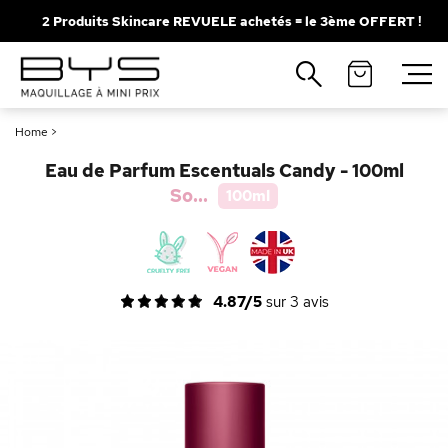
2 Produits Skincare REVUELE achetés = le 3ème OFFERT !
Fermer
Recherches populaires
Home
>
Mascara
Palette
Eau de Parfum Escentuals Candy - 100ml
Solaire
Brumes
So...
100ml
Blush
Rouge à Lèvres
4.87/5
sur
3
avis