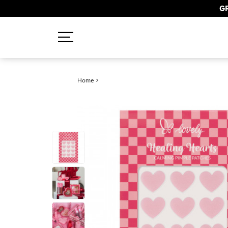
GR
Recherches populaires
Home
>
Mascara
Palette
Solaire
Brumes
Blush
Rouge à Lèvres