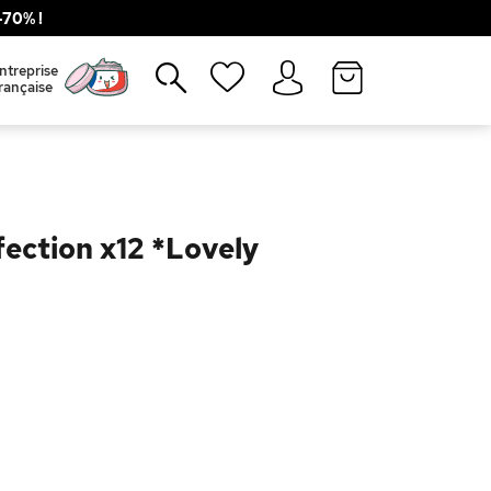
70% !
Fermer
ntreprise
rançaise
ection x12 *Lovely