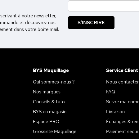
crivant à notre newsletter,
S'INSCRIRE
commande et découvrez nos
tement dans votre boîte mail.
BYS Maquillage
Service Client
Qui sommes-nous ?
Nous contacter
Nos marques
FAQ
Conseils & tuto
Suivre ma com
BYS en magasin
Livraison
Espace PRO
Échanges & re
Grossiste Maquillage
Paiement sécur
ions