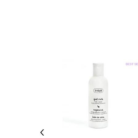
xydante au
‹