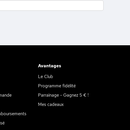
Avantages
Le Club
Programme fidélité
mande
Parrainage - Gagnez 5 € !
Mes cadeaux
mboursements
isé