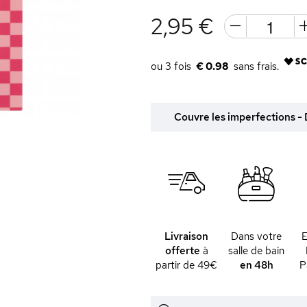
2,95 €
€ 0.98
Couvre les imperfections - D
Livraison
Dans votre
offerte
à
salle de bain
partir de 49€
en 48h
P