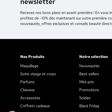
newsletter
Recevez nos bons plans en avant-première ! En vous ins
profitez de -10% dès maintenant sur votre première 
nouveautés, offres exclusives et conseils beauté direc
Nos Produits
Notre sélection
Maquillage
Nouveautés
Soins visage et corps
Best-sellers
Parfums
Mini-prix
Cheveux
Promotions
Accessoires
Soldes
Coffrets cadeaux
Black Friday
Axeptio consent
Plateforme de Gestion du Consentement : Personnalisez vos Opt