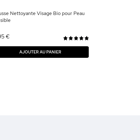
AJOU
sse Nettoyante Visage Bio pour Peau
sible
95 €
AJOUTER AU PANIER