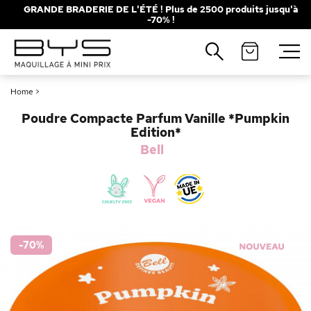
GRANDE BRADERIE DE L'ÉTÉ ! Plus de 2500 produits jusqu'à
-70% !
Fermer
Recherches populaires
Home
>
Mascara
Palette
Poudre Compacte Parfum Vanille *Pumpkin
Solaire
Brumes
Edition*
Bell
Blush
Rouge à Lèvres
-70
%