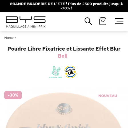
GRANDE BRADERIE DE L'ÉTÉ ! Plus de 2500 produits jusqu'à
-70% !
Fermer
Recherches populaires
Home
>
Mascara
Palette
Poudre Libre Fixatrice et Lissante Effet Blur
Solaire
Brumes
Bell
Blush
Rouge à Lèvres
-30
%