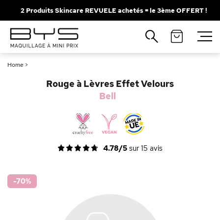
2 Produits Skincare REVUELE achetés = le 3ème OFFERT !
Fermer
Recherches populaires
Home
>
Mascara
Palette
Rouge à Lèvres Effet Velours
Solaire
Brumes
Bell
Blush
Rouge à Lèvres
4.78/5
sur
15
avis
-70
%