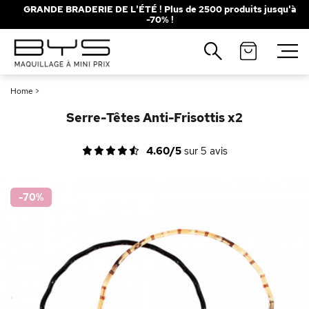
GRANDE BRADERIE DE L'ÉTÉ ! Plus de 2500 produits jusqu'à
-70% !
Fermer
Recherches populaires
Home
>
Mascara
Palette
Serre-Têtes Anti-Frisottis x2
Solaire
Brumes
4.60/5
sur
5
avis
Blush
Rouge à Lèvres
-70
%