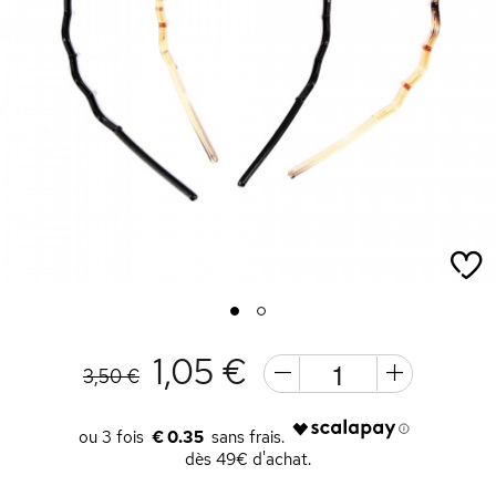
1
2
1,05 €
3,50 €
€ 0.35
dès 49€ d'achat.