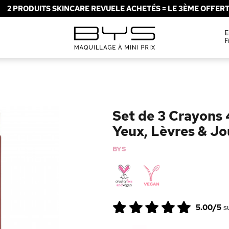
2 PRODUITS SKINCARE REVUELE ACHETÉS = LE 3ÈME OFFERT 
E
F
Set de 3 Crayons 
Yeux, Lèvres & Jo
BYS
5.00/5
s