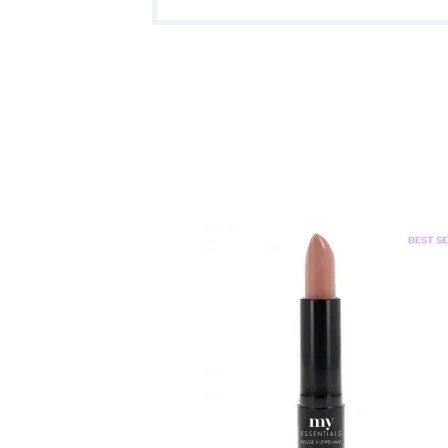
0
+1
enue