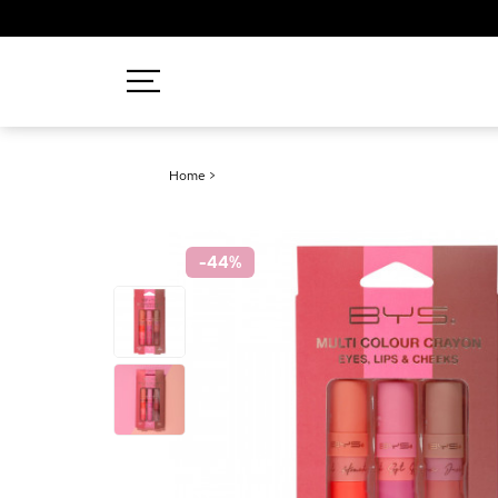
Recherches populaires
Home
>
Mascara
Palette
-44
%
Solaire
Brumes
Blush
Rouge à Lèvres