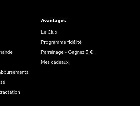
Avantages
Le Club
Programme fidélité
mande
Parrainage - Gagnez 5 € !
Mes cadeaux
mboursements
isé
tations. Personnalisez vos préférences pour contrôler la manière don
ractation