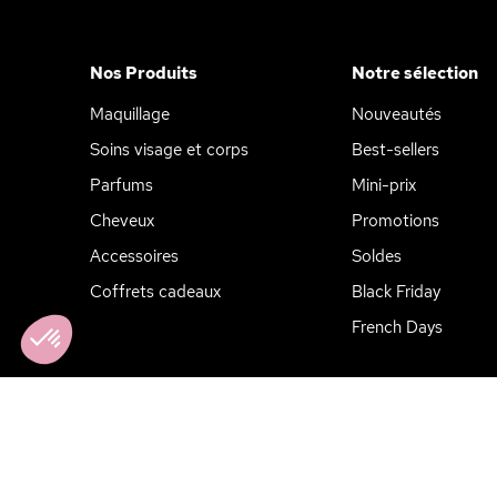
Nos Produits
Notre sélection
Maquillage
Nouveautés
Soins visage et corps
Best-sellers
Parfums
Mini-prix
Cheveux
Promotions
Accessoires
Soldes
Coffrets cadeaux
Black Friday
Axeptio consent
Plateforme de Gestion du Consentement : Personnalisez vos Opt
Notre plateforme vous permet d'adapter et de gérer vos paramètres
French Days
Mentions Légales
CGV
Politique de confidentialité
Préfé