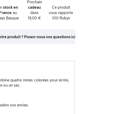
Prochain
En
stock en
cadeau
Ce produit
France
au
dans
vous rapporte
ays Basque
19,00 €
100
Rubys
otre produit ? Posez-nous vos questions ici
bine quatre mines colorées pour écrire,
se ou un sac.
 selon vos envies.