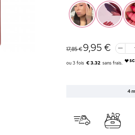
9,95 €
17,85 €
€ 3.32
4 m