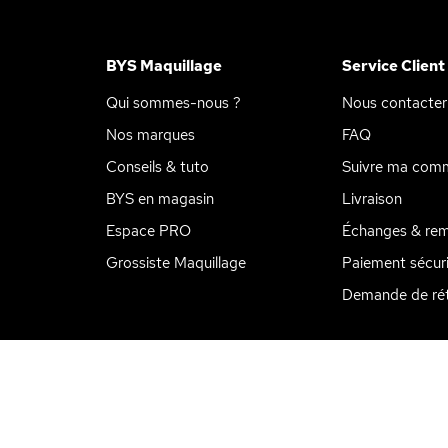
BYS Maquillage
Service Client
Qui sommes-nous ?
Nous contacter
Nos marques
FAQ
Conseils & tuto
Suivre ma com
BYS en magasin
Livraison
Espace PRO
Échanges & re
Grossiste Maquillage
Paiement sécur
ions
 de confidentialité, en garantissant la conformité avec les réglemen
Demande de rét
rences cookies
Paiement 3x sans frais