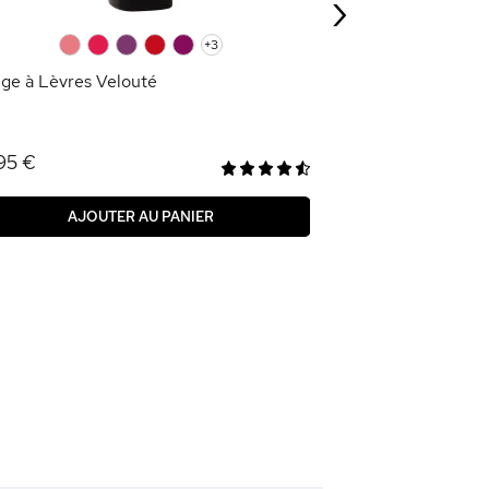
›
AJOU
0
0
0
0
0
+3
ge à Lèvres Velouté
95 €
AJOUTER AU PANIER