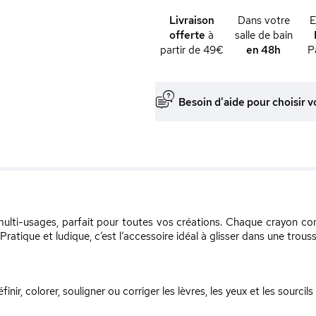
Livraison
Dans votre
offerte
à
salle de bain
partir de 49€
en 48h
P
Besoin d'aide pour choisir v
ulti-usages, parfait pour toutes vos créations. Chaque crayon com
 Pratique et ludique, c’est l’accessoire idéal à glisser dans une trous
inir, colorer, souligner ou corriger les lèvres, les yeux et les sourcils