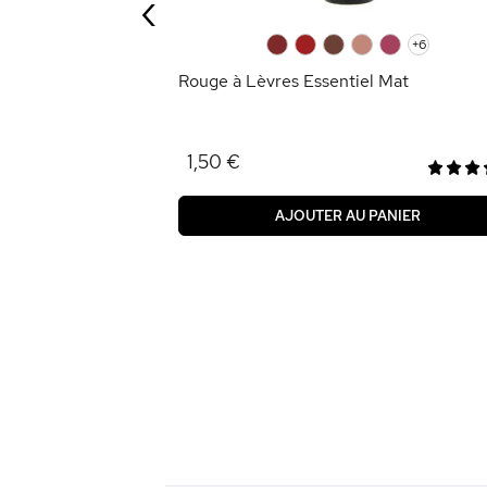
‹
ANIER
0
0
0
0
0
+6
Rouge à Lèvres Essentiel Mat
1,50 €
AJOUTER AU PANIER