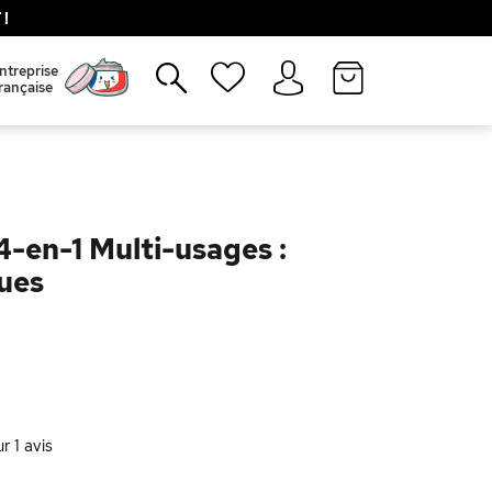
!
Fermer
ntreprise
rançaise
4-en-1 Multi-usages :
ues
ur
1
avis