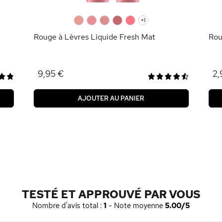
0
0
0
0
0
+1
Rouge à Lèvres Liquide Fresh Mat
Rou
9,95 €
2,
AJOUTER AU PANIER
TESTÉ ET APPROUVÉ PAR VOUS
Nombre d'avis total :
1
- Note moyenne
5.00/5