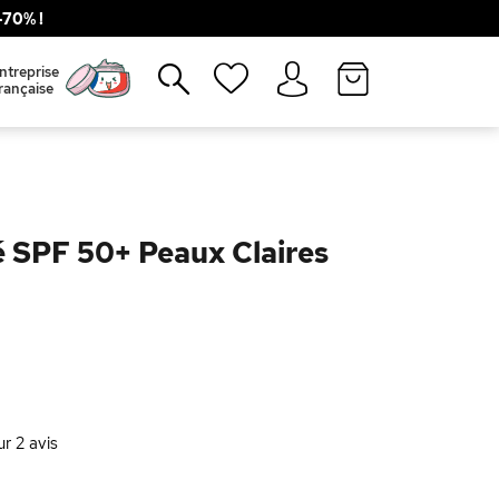
70% !
Fermer
ntreprise
rançaise
é SPF 50+ Peaux Claires
ur
2
avis