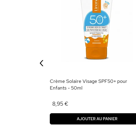
 au Beurre de
‹
ANIER
Crème Solaire Visage SPF50+ pour
Enfants - 50ml
8,95 €
AJOUTER AU PANIER