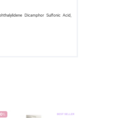
phthalylidene Dicamphor Sulfonic Acid,
70
%