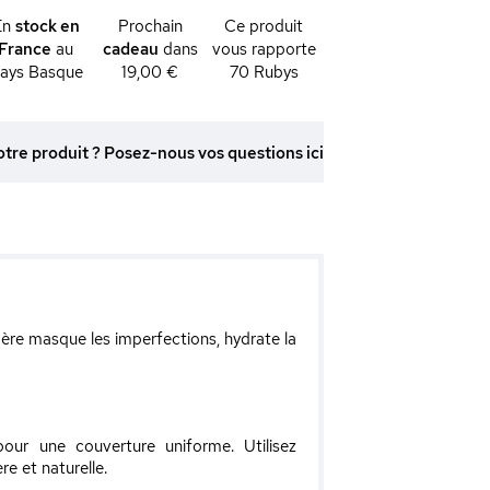
En
stock en
Prochain
Ce produit
France
au
cadeau
dans
vous rapporte
ays Basque
19,00 €
70
Rubys
otre produit ? Posez-nous vos questions ici
gère masque les imperfections, hydrate la
ur une couverture uniforme. Utilisez
e et naturelle.