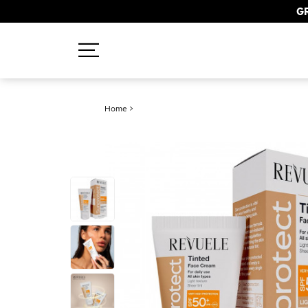
GR
Recherches populaires
Home
>
Mascara
Palette
Solaire
Brumes
Blush
Rouge à Lèvres