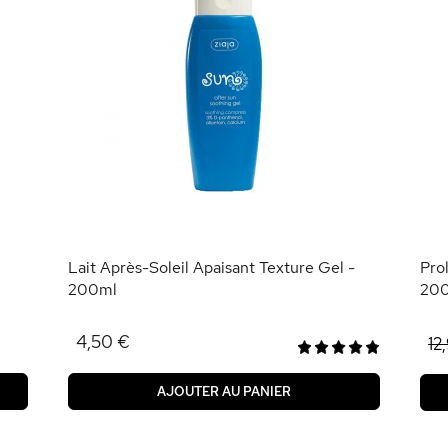
Lait Après-Soleil Apaisant Texture Gel -
Pro
200ml
20
4,50 €
12
AJOUTER AU PANIER