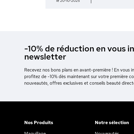
le 20-10-2025
-10% de réduction en vous in
newsletter
Recevez nos bons plans en avant-première ! En vous ins
profitez de -10% dès maintenant sur votre première 
nouveautés, offres exclusives et conseils beauté direc
Nos Produits
Notre sélection
e le
téresse avant de vous déranger, mais
Maquillage
Nouveautés