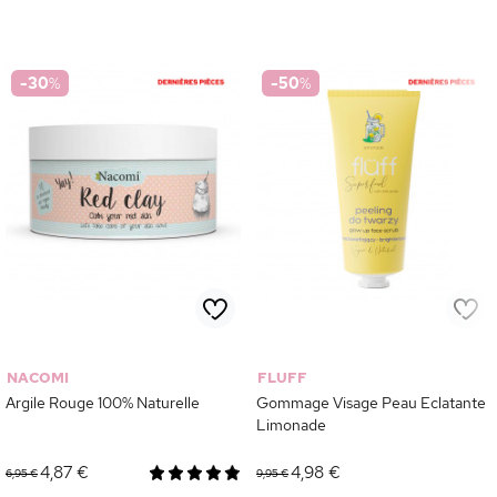
-30
%
-50
%
NACOMI
FLUFF
Argile Rouge 100% Naturelle
Gommage Visage Peau Eclatante
Limonade
4,87 €
4,98 €
6,95 €
9,95 €