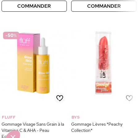
COMMANDER
COMMANDER
-50
%
Continuer sans accepter
Ce site utilise
des Cookies
On a attendu d'être sûrs que le contenu de
ce site vous intéresse avant de vous déranger, mais on aimerait bien
vous accompagner pendant votre visite... Les données personnelles
et cookies peuvent être utilisés pour la personnalisation des
annonces.
FLUFF
BYS
Lire la politique de confidentialité
Gommage Visage Sans Grain à la
Gommage Lèvres *Peachy
Vitamine C & AHA - Peau
Collection*
Consentements certifiés par
Eclatante