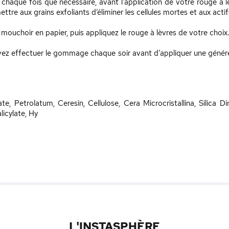
aque fois que nécessaire, avant l’application de votre rouge à lèvr
ettre aux grains exfoliants d’éliminer les cellules mortes et aux act
mouchoir en papier, puis appliquez le rouge à lèvres de votre choix.
ouvez effectuer le gommage chaque soir avant d’appliquer une géné
e, Petrolatum, Ceresin, Cellulose, Cera Microcristallina, Silica D
licylate, Hy
L'INSTASPHÈRE