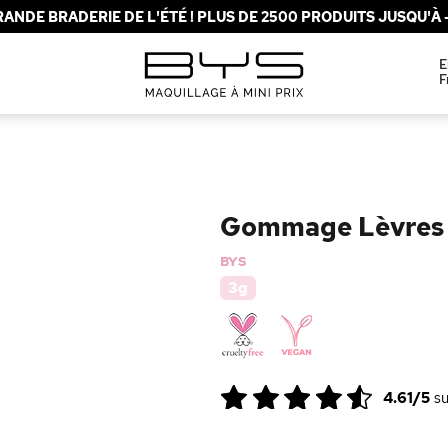
ANDE BRADERIE DE L'ÉTÉ ! PLUS DE 2500 PRODUITS JUSQU'À -
E
F
Gommage Lèvres *
BYS
3g
4.61/5
s