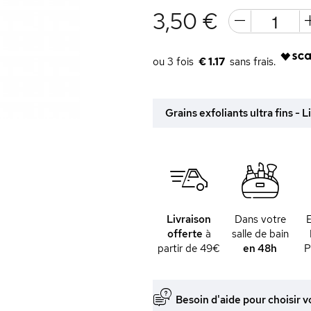
3,50 €
€ 1.17
Grains exfoliants ultra fins - 
Livraison
Dans votre
offerte
à
salle de bain
partir de 49€
en 48h
P
Besoin d'aide pour choisir v