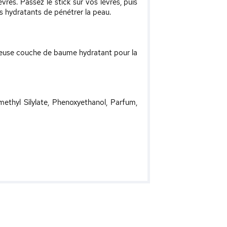
es. Passez le stick sur vos lèvres, puis
ifs hydratants de pénétrer la peau.
reuse couche de baume hydratant pour la
imethyl Silylate, Phenoxyethanol, Parfum,