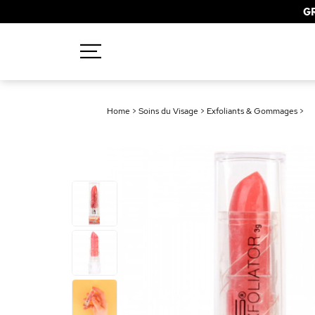
GR
Recherches populaires
Home
>
Soins du Visage
>
Exfoliants & Gommages
>
Mascara
Palette
Solaire
Brumes
Blush
Rouge à Lèvres