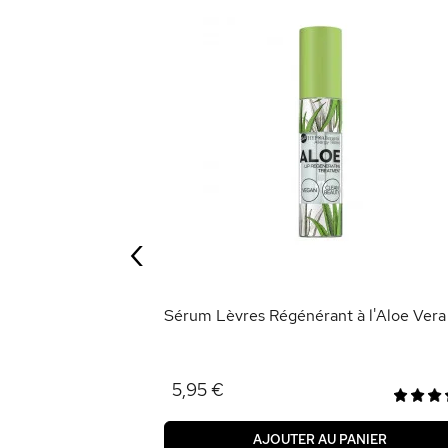
r au Beurre de
‹
ANIER
Sérum Lèvres Régénérant à l'Aloe Vera
5,95 €
AJOUTER AU PANIER