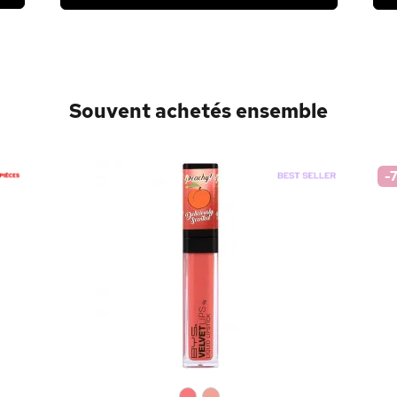
Souvent achetés ensemble
-
0
0