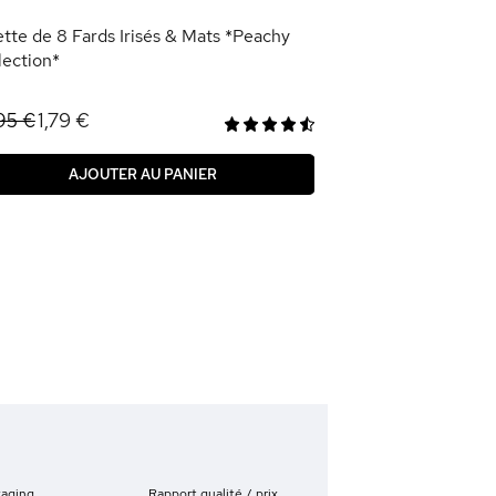
ette de 8 Fards Irisés & Mats *Peachy
lection*
1,79 €
95 €
AJOUTER AU PANIER
kaging
Rapport qualité / prix