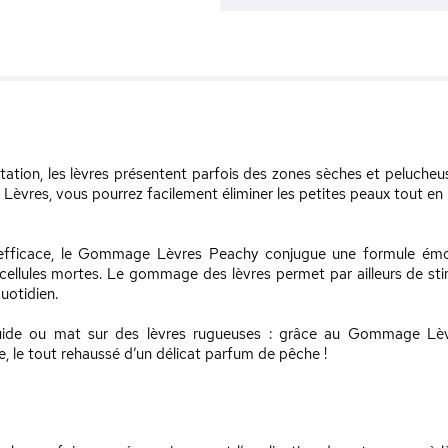
tation, les lèvres présentent parfois des zones sèches et peluch
èvres, vous pourrez facilement éliminer les petites peaux tout en n
s efficace, le Gommage Lèvres Peachy conjugue une formule émoll
 cellules mortes. Le gommage des lèvres permet par ailleurs de sti
uotidien.
iquide ou mat sur des lèvres rugueuses : grâce au Gommage Lèvr
e, le tout rehaussé d’un délicat parfum de pêche !