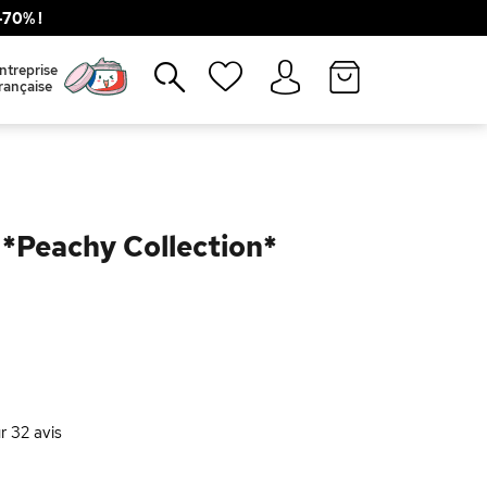
70% !
Fermer
ntreprise
rançaise
Peachy Collection*
ur
32
avis