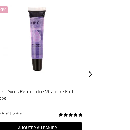
70
%
-70
%
Huile Lèvres Apa
1,79 €
5,95 €
›
AJOU
le Lèvres Réparatrice Vitamine E et
oba
1,79 €
95 €
AJOUTER AU PANIER