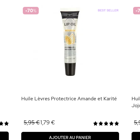
-70
%
-
Huile Lèvres Protectrice Amande et Karité
Hui
Joj
1,79 €
5,95 €
5,
AJOUTER AU PANIER