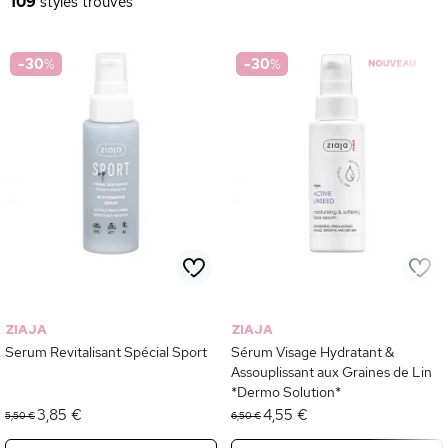
109
styles trouvés
-30
%
-30
%
ZIAJA
ZIAJA
Serum Revitalisant Spécial Sport
Sérum Visage Hydratant &
Assouplissant aux Graines de Lin
*Dermo Solution*
3,85 €
4,55 €
5,50 €
6,50 €