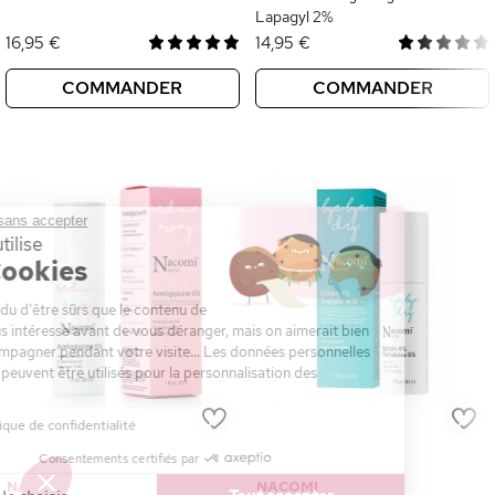
Lapagyl 2%
16,95 €
14,95 €
COMMANDER
COMMANDER
Continuer sans accepter
Ce site utilise
des Cookies
On a attendu d'être sûrs que le contenu de
ce site vous intéresse avant de vous déranger, mais on aimerait bien
vous accompagner pendant votre visite... Les données personnelles
et cookies peuvent être utilisés pour la personnalisation des
annonces.
Lire la politique de confidentialité
Consentements certifiés par
NACOMI
NACOMI