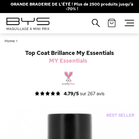
GRANDE BRADERIE DE L'ÉTÉ ! Plus de 2500 produits jusqu'à
-70% !
Fermer
Recherches populaires
Home
>
Mascara
Palette
Top Coat Brillance My Essentials
Solaire
Brumes
MY Essentials
Blush
Rouge à Lèvres
4.79/5
sur
267
avis