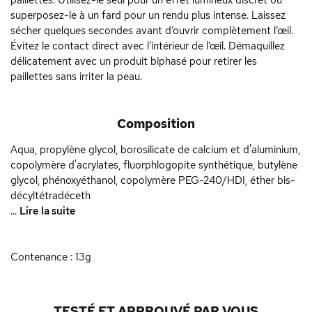
paillettes. Utilisez-le seul pour un effet lumineux discret ou
superposez-le à un fard pour un rendu plus intense. Laissez
sécher quelques secondes avant d’ouvrir complètement l’œil.
Évitez le contact direct avec l’intérieur de l’œil. Démaquillez
délicatement avec un produit biphasé pour retirer les
paillettes sans irriter la peau.
Composition
Aqua, propylène glycol, borosilicate de calcium et d'aluminium,
copolymère d'acrylates, fluorphlogopite synthétique, butylène
glycol, phénoxyéthanol, copolymère PEG-240/HDI, éther bis-
décyltétradéceth
...
Lire la suite
Contenance : 13g
TESTÉ ET APPROUVÉ PAR VOUS