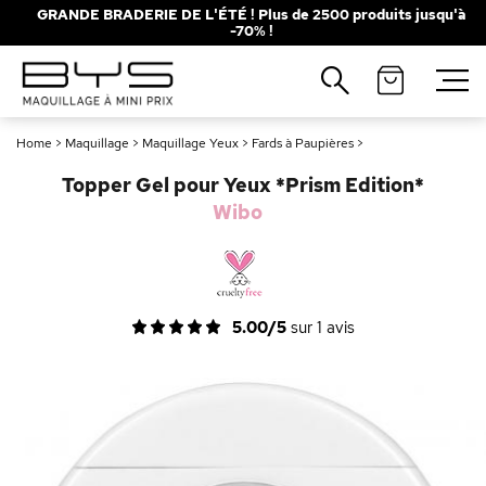
GRANDE BRADERIE DE L'ÉTÉ ! Plus de 2500 produits jusqu'à
-70% !
Fermer
Recherches populaires
Home
>
Maquillage
>
Maquillage Yeux
>
Fards à Paupières
>
Mascara
Palette
Topper Gel pour Yeux *Prism Edition*
Solaire
Brumes
Wibo
Blush
Rouge à Lèvres
5.00/5
sur
1
avis