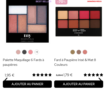
-70
%
0
0
0
+1
0
0
0
Palette Maquillage 6 Fards à
Fard à Paupière Irisé & Mat 8
paupières
Couleurs
‹
›
1,79 €
1,95 €
5,95 €
AJOUTER AU PANIER
AJOUTER AU PANIER