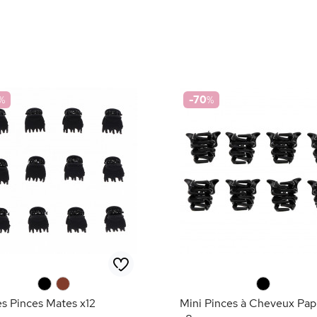
%
-70
%
0
0
0
es Pinces Mates x12
Mini Pinces à Cheveux Papi