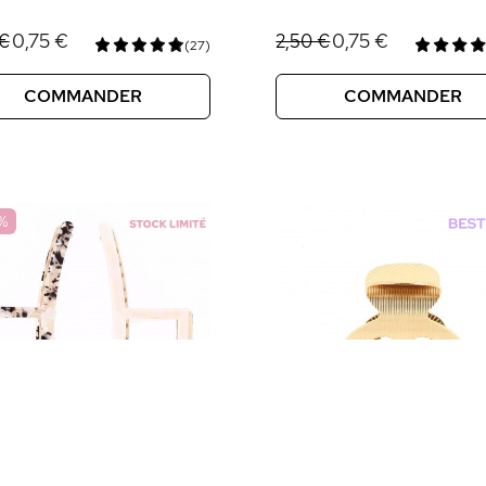
0,75 €
0,75 €
 €
2,50 €
(27)
COMMANDER
COMMANDER
%
ions
 de confidentialité, en garantissant la conformité avec les réglemen