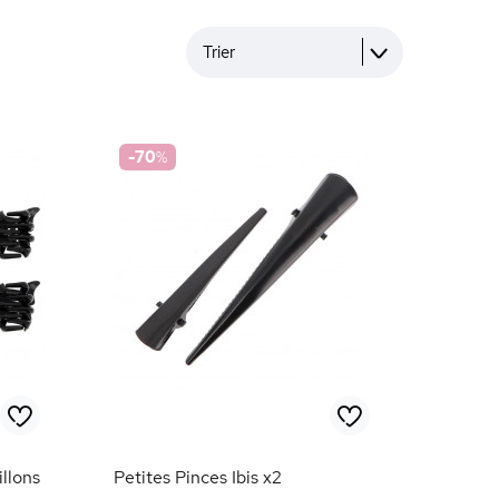
Trier
-70
%
llons
Petites Pinces Ibis x2