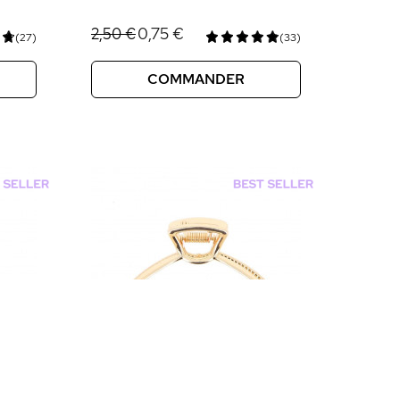
0,75 €
2,50 €
(27)
(33)
COMMANDER
tations. Personnalisez vos préférences pour contrôler la manière don