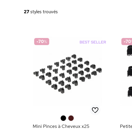
27
styles trouvés
-70
%
-70
0
0
Mini Pinces à Cheveux x25
Petit