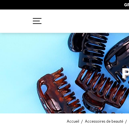
GR
Recherches populaires
Mascara
Palette
Solaire
Brumes
Blush
Rouge à Lèvres
Accueil
/
Accessoires de beauté
/