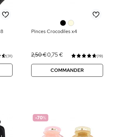
0
0
x8
Pinces Crocodiles x4
0,75 €
2,50 €
(31)
(19)
COMMANDER
-70
%