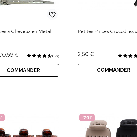
ces à Cheveux en Métal
Petites Pinces Crocodiles 
2,50 €
0,59 €
€
(38)
COMMANDER
COMMANDER
%
-70
%