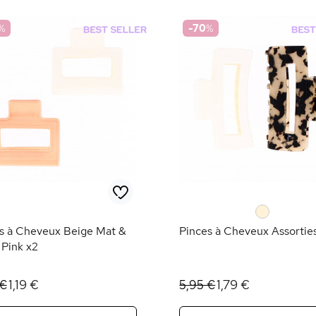
%
-70
%
0
s à Cheveux Beige Mat &
Pinces à Cheveux Assortie
 Pink x2
1,19 €
1,79 €
 €
5,95 €