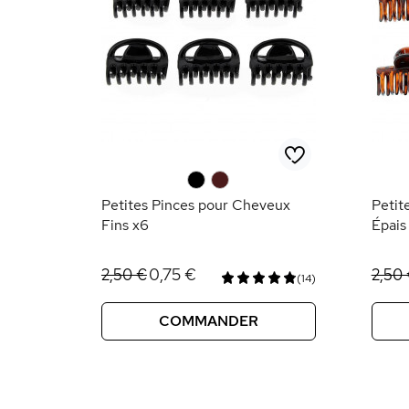
0
0
Petites Pinces pour Cheveux
Petit
Fins x6
Épais
0,75 €
2,50 €
2,50
(14)
COMMANDER