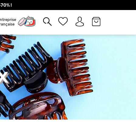
70% !
Fermer
ntreprise
rançaise
X