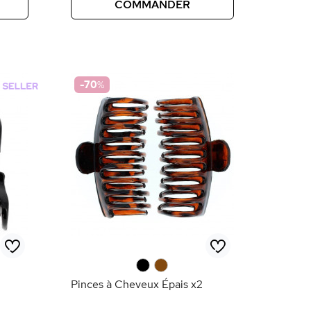
COMMANDER
-70
%
0
0
Pinces à Cheveux Épais x2