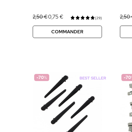
0,75 €
2,50 €
2,50
(29)
COMMANDER
-70
%
-70