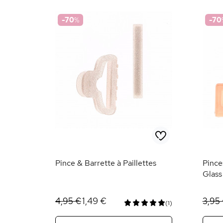
-70
%
-70
Pince & Barrette à Paillettes
Pince
Glass
1,49 €
4,95 €
3,95
(1)