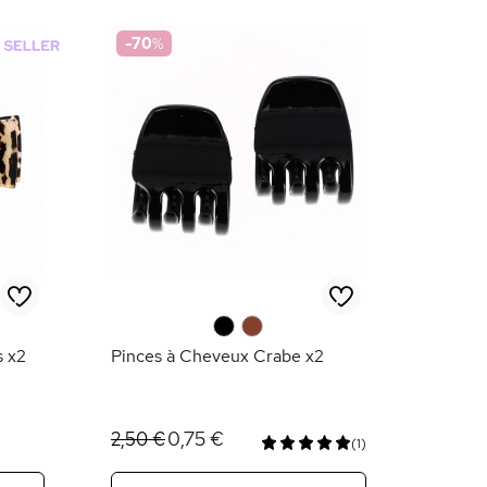
-70
%
0
0
s x2
Pinces à Cheveux Crabe x2
0,75 €
2,50 €
(1)