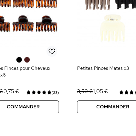
0
0
es Pinces pour Cheveux
Petites Pinces Mates x3
 x6
0,75 €
1,05 €
 €
3,50 €
(23)
COMMANDER
COMMANDER