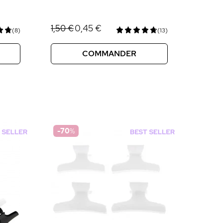
0,45 €
1,50 €
(8)
(13)
COMMANDER
-70
%