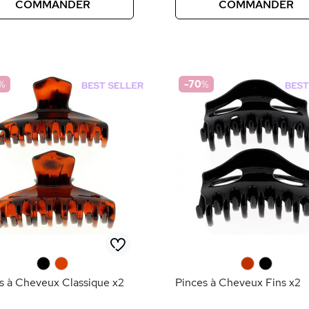
COMMANDER
COMMANDER
%
-70
%
0
0
0
0
s à Cheveux Classique x2
Pinces à Cheveux Fins x2