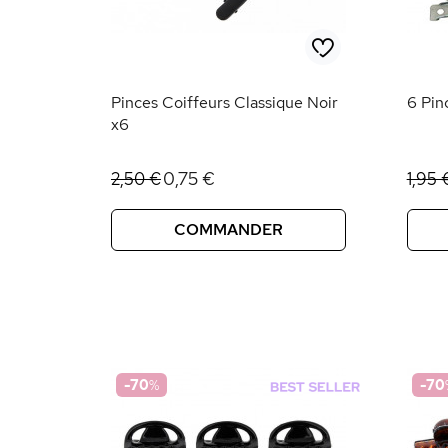
Pinces Coiffeurs Classique Noir
6 Pin
x6
0,75 €
2,50 €
1,95 
COMMANDER
-70
%
-70