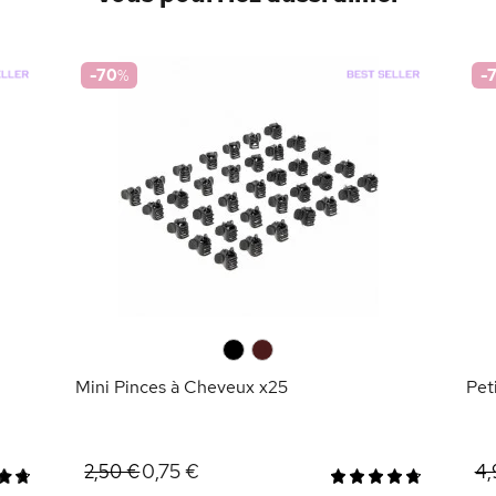
-70
%
-
0
0
Mini Pinces à Cheveux x25
Pet
0,75 €
2,50 €
4,