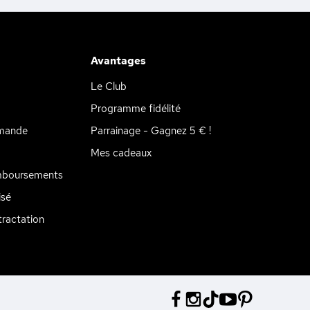
Avantages
Le Club
Programme fidélité
mande
Parrainage - Gagnez 5 € !
Mes cadeaux
mboursements
isé
ractation