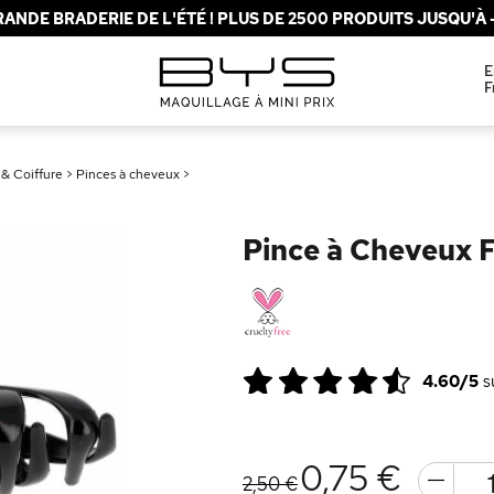
ANDE BRADERIE DE L'ÉTÉ ! PLUS DE 2500 PRODUITS JUSQU'À -
E
F
& Coiffure
>
Pinces à cheveux
>
Pince à Cheveux 
4.60/5
s
0,75 €
2,50 €