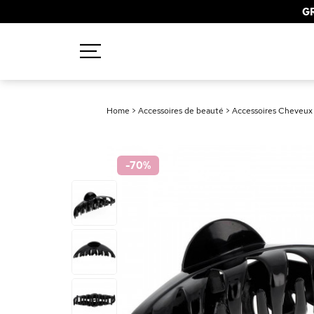
GR
Recherches populaires
Home
>
Accessoires de beauté
>
Accessoires Cheveux 
Mascara
Palette
-70
%
Solaire
Brumes
Blush
Rouge à Lèvres