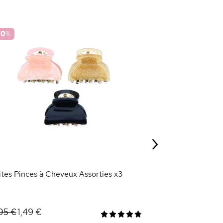
70
%
-70
%
Pinces à Cheveux
0,75 €
2,50 €
›
AJOU
ites Pinces à Cheveux Assorties x3
1,49 €
95 €