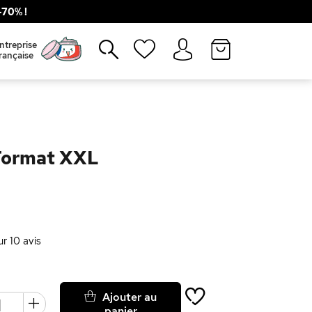
70% !
Fermer
ntreprise
rançaise
Format XXL
ur
10
avis
Ajouter au
panier