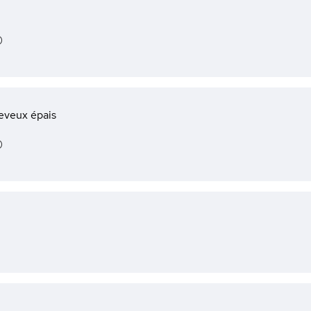
)
eveux épais
)