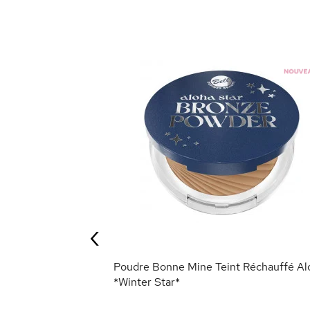
açé *Winter
‹
ANIER
Poudre Bonne Mine Teint Réchauffé Al
*Winter Star*