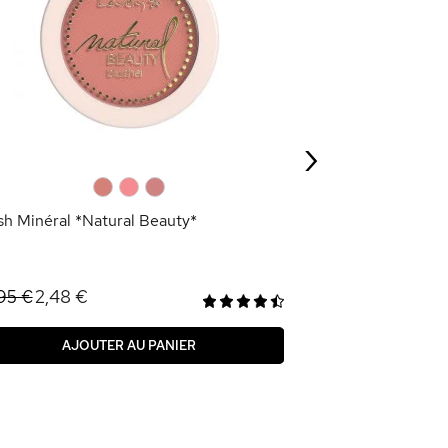
Blush Crème Fin
8,95 €
›
AJOU
0
0
0
sh Minéral *Natural Beauty*
2,48 €
95 €
AJOUTER AU PANIER