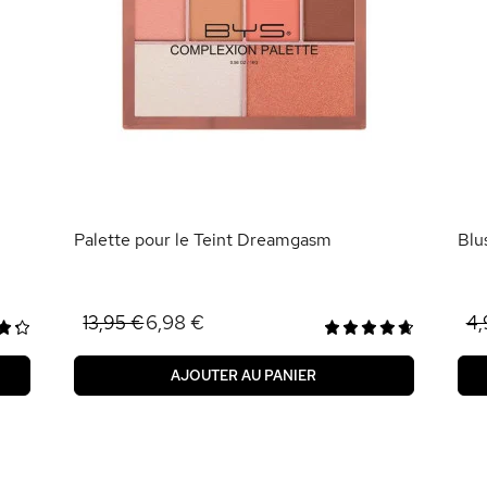
Palette pour le Teint Dreamgasm
Blu
6,98 €
13,95 €
4,
AJOUTER AU PANIER