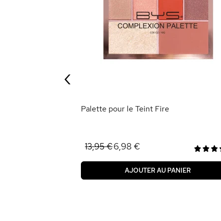
tompage Facile
‹
ANIER
Palette pour le Teint Fire
6,98 €
13,95 €
AJOUTER AU PANIER