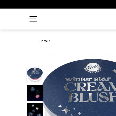
Recherches populaires
Home
>
Mascara
Palette
Solaire
Brumes
Blush
Rouge à Lèvres