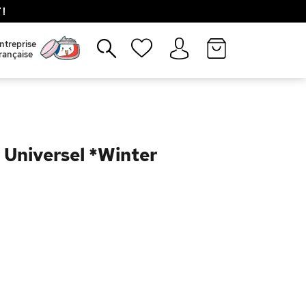
!
Fermer
ntreprise
rançaise
 Universel *Winter