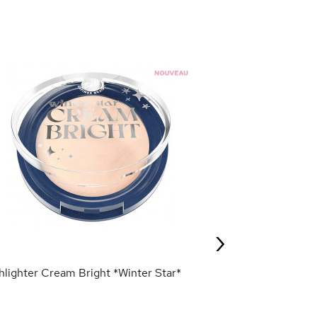
Bronzer Crème M
Star*
5,95 €
›
AJOU
hlighter Cream Bright *Winter Star*