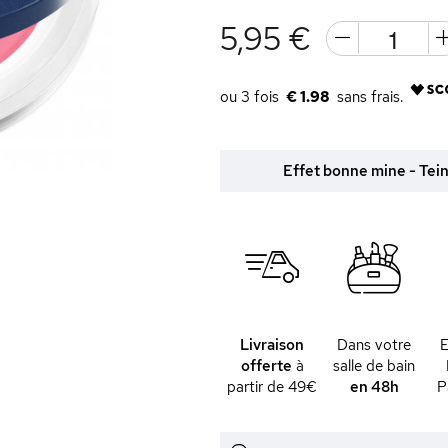
5,95 €
€ 1.98
Effet bonne mine - Tein
Livraison
Dans votre
offerte
à
salle de bain
partir de 49€
en 48h
P