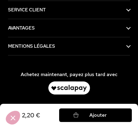
SERVICE CLIENT
AVANTAGES
MENTIONS LÉGALES
Achetez maintenant, payez plus tard avec
2,20 €
Ajouter
Axeptio consent
Plateforme de Gestion du Consentement : Personnalisez vos Option