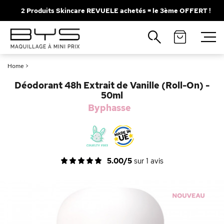
2 Produits Skincare REVUELE achetés = le 3ème OFFERT !
Fermer
Recherches populaires
Home
>
Mascara
Palette
Déodorant 48h Extrait de Vanille (Roll-On) -
Solaire
Brumes
50ml
Byphasse
Blush
Rouge à Lèvres
5.00/5
sur
1
avis