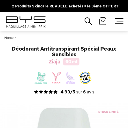
2 Produits Skincare REVUELE achetés = le 3ème OFFERT !
Fermer
Recherches populaires
Home
>
Mascara
Palette
Déodorant Antitranspirant Spécial Peaux
Solaire
Brumes
Sensibles
Ziaja
60 ml
Blush
Rouge à Lèvres
4.93/5
sur
6
avis