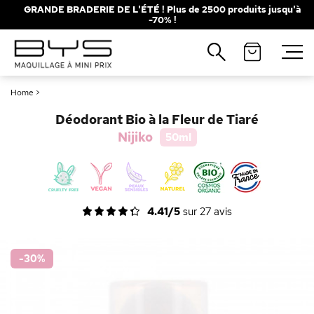
GRANDE BRADERIE DE L'ÉTÉ ! Plus de 2500 produits jusqu'à
-70% !
Fermer
Recherches populaires
Home
>
Mascara
Palette
Déodorant Bio à la Fleur de Tiaré
Solaire
Brumes
Nijiko
50ml
Blush
Rouge à Lèvres
4.41/5
sur
27
avis
-30
%