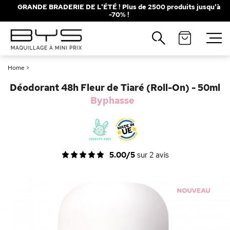
GRANDE BRADERIE DE L'ÉTÉ ! Plus de 2500 produits jusqu'à
-70% !
Fermer
Recherches populaires
Home
>
Mascara
Palette
Déodorant 48h Fleur de Tiaré (Roll-On) - 50ml
Solaire
Brumes
Byphasse
Blush
Rouge à Lèvres
5.00/5
sur
2
avis