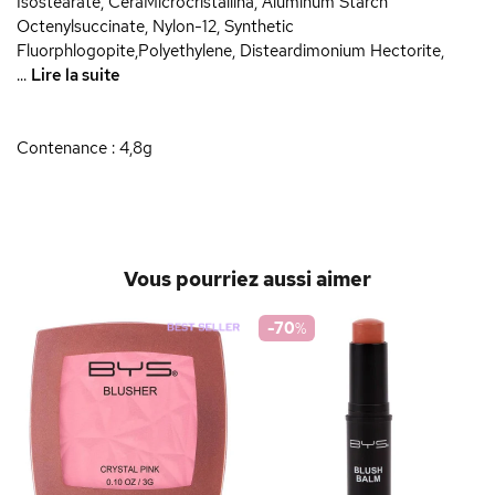
Isostearate, CeraMicrocristallina, Aluminum Starch
Octenylsuccinate, Nylon-12, Synthetic
Fluorphlogopite,Polyethylene, Disteardimonium Hectorite,
...
Lire la suite
Contenance : 4,8g
Vous pourriez aussi aimer
-70
%