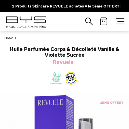
2 Produits Skincare REVUELE achetés = le 3ème OFFERT !
Fermer
Recherches populaires
Home
>
Mascara
Palette
Huile Parfumée Corps & Décolleté Vanille &
Solaire
Brumes
Violette Sucrée
Revuele
Blush
Rouge à Lèvres