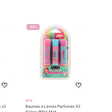
-70
%
BYS
 x3
Baumes à Lèvres Parfumés X3
Sirène *Mini Me*