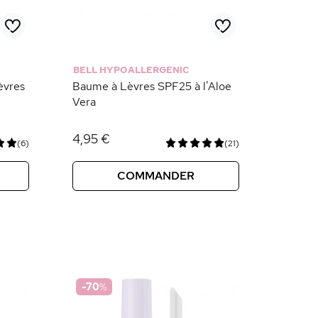
BELL HYPOALLERGENIC
èvres
Baume à Lèvres SPF25 à l'Aloe
Vera
4,95 €
(6)
(21)
COMMANDER
-70
%