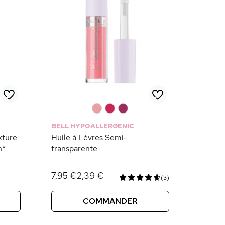
0
0
0
BELL HYPOALLERGENIC
xture
Huile à Lèvres Semi-
n*
transparente
2,39 €
7,95 €
(3)
COMMANDER