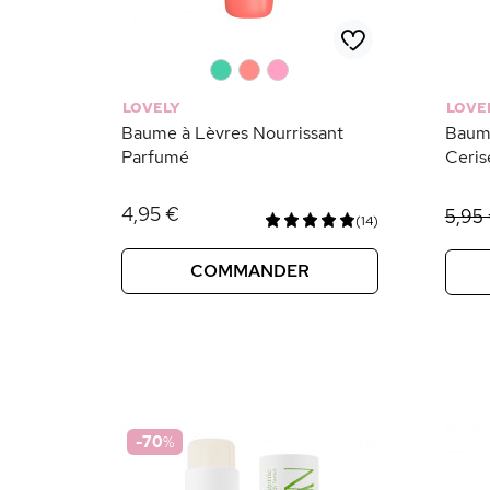
0
0
0
LOVELY
LOVE
Baume à Lèvres Nourrissant
Baume
Parfumé
Ceris
4,95 €
5,95
(14)
COMMANDER
-70
%