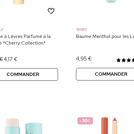
LY
WIBO
 à Lèvres Parfumé à la
Baume Menthol pour les L
e *Cherry Collection*
4,95 €
4,17 €
 €
COMMANDER
COMMANDER
-30
%