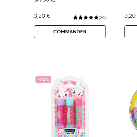
3,20 €
3,20
(29)
COMMANDER
-70
%