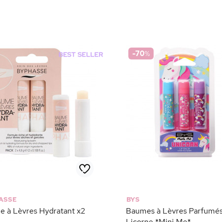
-70
%
ASSE
BYS
 à Lèvres Hydratant x2
Baumes à Lèvres Parfumés
Licorne *Mini Me*