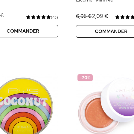
 €
2,09 €
6,95 €
(45)
COMMANDER
COMMANDER
-70
%