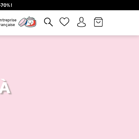
70% !
Fermer
ntreprise
rançaise
 À