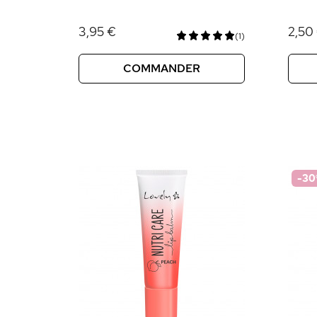
3,95 €
2,50
(1)
COMMANDER
-30