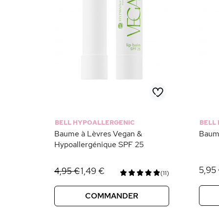
BELL HYPOALLERGENIC
BELL
Baume à Lèvres Vegan &
Baum
Hypoallergénique SPF 25
5,95
1,49 €
4,95 €
(11)
COMMANDER