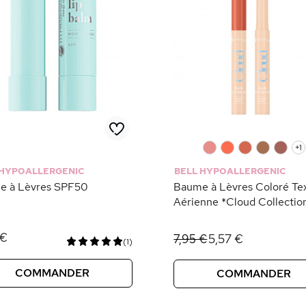
0
0
0
0
0
+1
 HYPOALLERGENIC
BELL HYPOALLERGENIC
e à Lèvres SPF50
Baume à Lèvres Coloré Te
Aérienne *Cloud Collectio
 €
5,57 €
7,95 €
(1)
COMMANDER
COMMANDER