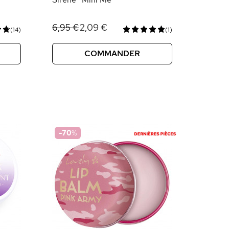
2,09 €
6,95 €
(14)
(1)
COMMANDER
-70
%