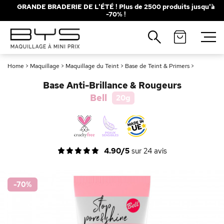
GRANDE BRADERIE DE L'ÉTÉ ! Plus de 2500 produits jusqu'à
-70% !
Fermer
Recherches populaires
Home
>
Maquillage
>
Maquillage du Teint
>
Base de Teint & Primers
>
Mascara
Palette
Base Anti-Brillance & Rougeurs
Solaire
Brumes
Bell
20g
Blush
Rouge à Lèvres
4.90/5
sur
24
avis
-70
%