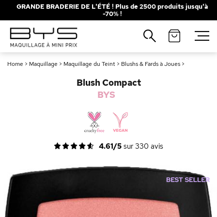
GRANDE BRADERIE DE L'ÉTÉ ! Plus de 2500 produits jusqu'à
-70% !
Fermer
Recherches populaires
Home
>
Maquillage
>
Maquillage du Teint
>
Blushs & Fards à Joues
>
Mascara
Palette
Blush Compact
Solaire
Brumes
BYS
Blush
Rouge à Lèvres
4.61/5
sur
330
avis