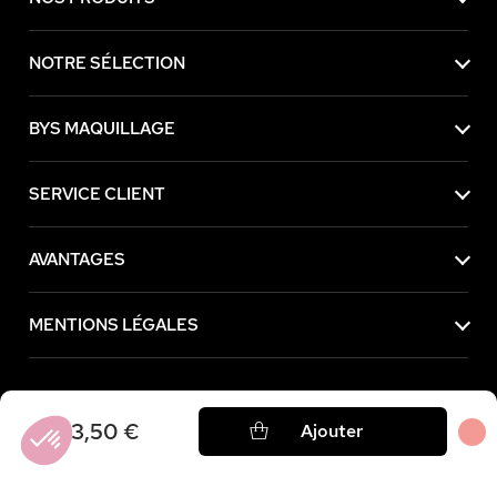
NOTRE SÉLECTION
BYS MAQUILLAGE
SERVICE CLIENT
AVANTAGES
MENTIONS LÉGALES
Achetez maintenant, payez plus tard avec
3,50 €
Ajouter
Axeptio consent
Plateforme de Gestion du Consentement : Personnalisez vos Option