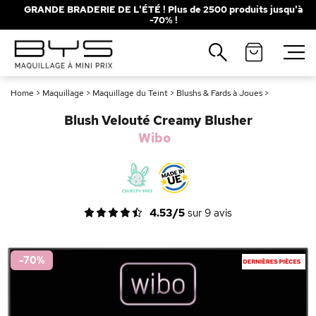
GRANDE BRADERIE DE L'ÉTÉ ! Plus de 2500 produits jusqu'à
-70% !
Fermer
Recherches populaires
Home
>
Maquillage
>
Maquillage du Teint
>
Blushs & Fards à Joues
>
Mascara
Palette
Blush Velouté Creamy Blusher
Solaire
Brumes
Wibo
Blush
Rouge à Lèvres
4.53/5
sur
9
avis
-70
%