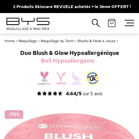
2 Produits Skincare REVUELE achetés = le 3ème OFFERT !
Fermer
Recherches populaires
Home
>
Maquillage
>
Maquillage du Teint
>
Blushs & Fards à Joues
>
Mascara
Palette
Duo Blush & Glow Hypoallergénique
Solaire
Brumes
Bell Hypoallergenic
Blush
Rouge à Lèvres
4.64/5
sur
5
avis
-70
%