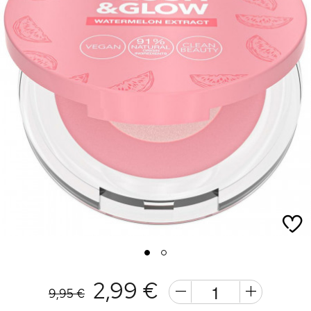
1
2
2,99 €
9,95 €