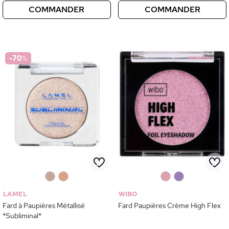
COMMANDER
COMMANDER
-70
%
0
0
0
0
LAMEL
WIBO
Fard à Paupières Métallisé
Fard Paupières Crème High Flex
*Subliminal*