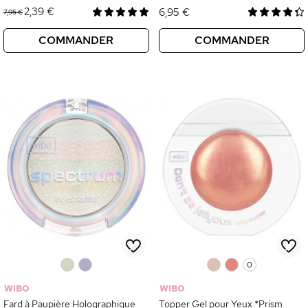
2,39 €
6,95 €
7,95 €
COMMANDER
COMMANDER
0
0
0
0
0
WIBO
WIBO
Fard à Paupière Holographique
Topper Gel pour Yeux *Prism