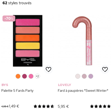
62
styles trouvés
-70
%
0
0
0
+2
0
0
0
BYS
LOVELY
Palette 5 Fards Party
Fard à paupières *Sweet Winter*
1,49 €
5,95 €
4,95 €