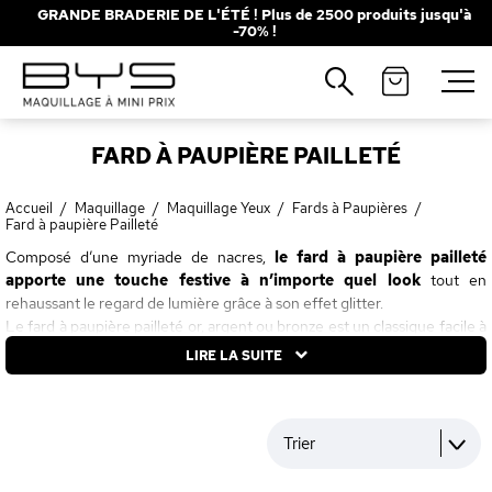
GRANDE BRADERIE DE L'ÉTÉ ! Plus de 2500 produits jusqu'à
-70% !
Fermer
Recherches populaires
FARD À PAUPIÈRE PAILLETÉ
Mascara
Palette
Solaire
Brumes
Accueil
/
Maquillage
/
Maquillage Yeux
/
Fards à Paupières
/
Fard à paupière Pailleté
Blush
Rouge à Lèvres
Composé d’une myriade de nacres,
le fard à paupière pailleté
apporte une touche festive à n’importe quel look
tout en
rehaussant le regard de lumière grâce à son effet glitter.
Le fard à paupière pailleté or, argent ou bronze est un classique facile à
porter et à assortir avec une tenue de soirée. Envie de couleurs ?
LIRE LA SUITE
Piochez parmi une palette inspirée des pierres précieuses (saphir,
topaze, rubis…) pour vous concocter un regard métallique à l’éclat
vibrant ou osez les teintes pop (turquoise, rose, violet…) qui vous feront
un make-up de sirène ultra tendance.
Trier
Pleins feux sur vos yeux avec le fard à paupière pailleté et son
fini scintillant à la fois joyeux et glamour !