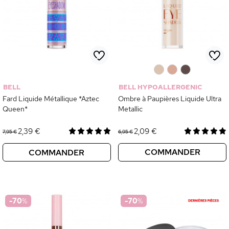
0
0
0
BELL
BELL HYPOALLERGENIC
Fard Liquide Métallique *Aztec
Ombre à Paupières Liquide Ultra
Queen*
Metallic
2,39 €
2,09 €
7,95 €
6,95 €
COMMANDER
COMMANDER
-70
%
-70
%
tinuer sans accepter
 site utilise