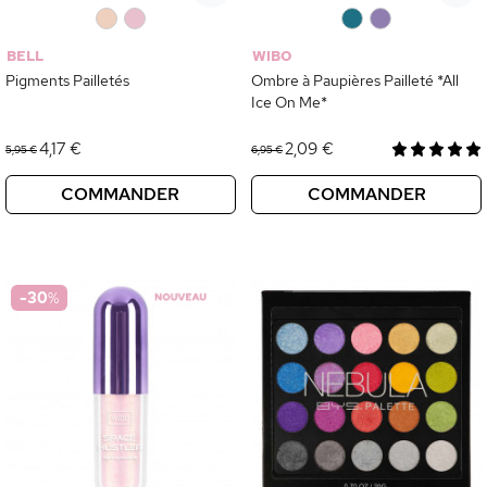
0
0
0
0
BELL
WIBO
Pigments Pailletés
Ombre à Paupières Pailleté *All
Ice On Me*
4,17 €
2,09 €
5,95 €
6,95 €
COMMANDER
COMMANDER
-30
%