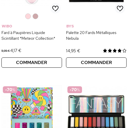
0
0
WIBO
BYS
Fard à Paupières Liquide
Palette 20 Fards Métalliques
Scintillant *Meteor Collection*
Nebula
4,17 €
14,95 €
5,95 €
COMMANDER
COMMANDER
-70
%
-70
%