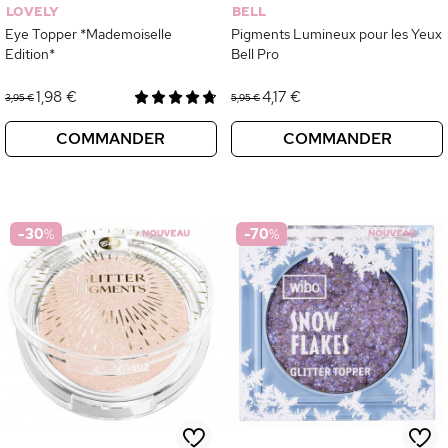
LOVELY
BELL
Eye Topper *Mademoiselle
Pigments Lumineux pour les Yeux
Edition*
Bell Pro
1,98 €
4,17 €
3,95 €
5,95 €
COMMANDER
COMMANDER
-30
%
-70
%