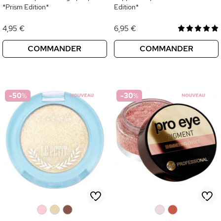
*Prism Edition*
Edition*
4,95 €
6,95 €
COMMANDER
COMMANDER
-50
%
-30
%
0
0
0
0
0