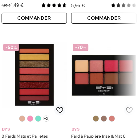
1,49 €
5,95 €
4,95 €
COMMANDER
COMMANDER
-50
%
-70
%
0
0
0
+2
0
0
0
BYS
BYS
8 Fards Mats et Pailletés
Fard à Paupière Irisé & Mat 8