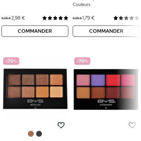
Couleurs
2,98 €
1,79 €
5,95 €
5,95 €
COMMANDER
COMMANDER
-70
%
-70
%
0
0