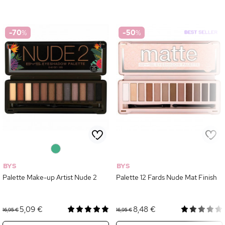
-70
%
-50
%
0
BYS
BYS
Palette Make-up Artist Nude 2
Palette 12 Fards Nude Mat Finish
5,09 €
8,48 €
16,95 €
16,95 €