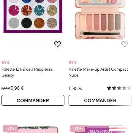
BYS
BYS
Palette 12 Fards à Paupières
Palette Make-up Artist Compact
Galaxy
Nude
5,98 €
11,95 €
11,95 €
COMMANDER
COMMANDER
-70
%
-70
%