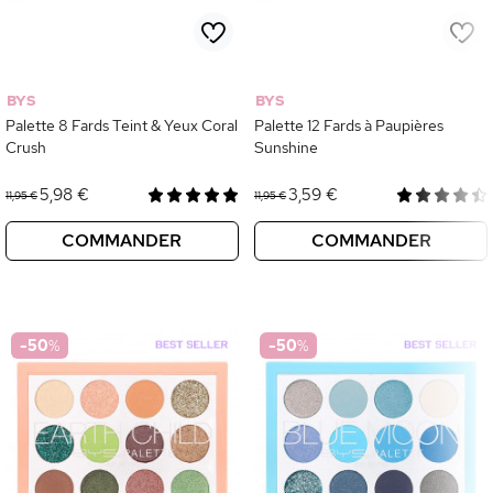
BYS
BYS
Palette 8 Fards Teint & Yeux Coral
Palette 12 Fards à Paupières
Crush
Sunshine
5,98 €
3,59 €
11,95 €
11,95 €
COMMANDER
COMMANDER
-50
%
-50
%