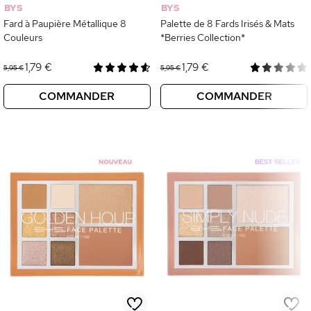
BYS
BYS
Fard à Paupière Métallique 8
Palette de 8 Fards Irisés & Mats
Couleurs
*Berries Collection*
1,79 €
1,79 €
5,95 €
5,95 €
COMMANDER
COMMANDER