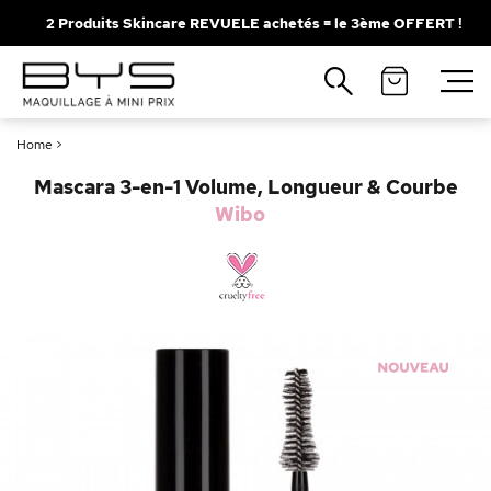
2 Produits Skincare REVUELE achetés = le 3ème OFFERT !
Fermer
Recherches populaires
Home
>
Mascara
Palette
Mascara 3-en-1 Volume, Longueur & Courbe
Solaire
Brumes
Wibo
Blush
Rouge à Lèvres