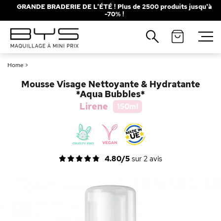
GRANDE BRADERIE DE L'ÉTÉ ! Plus de 2500 produits jusqu'à
-70% !
Fermer
Recherches populaires
Home
>
Mascara
Palette
Mousse Visage Nettoyante & Hydratante
Solaire
Brumes
*Aqua Bubbles*
Lirene
150ml
Blush
Rouge à Lèvres
4.80/5
sur
2
avis