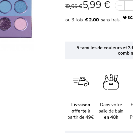
5,99 €
19,95 €
€ 2.00
5 familles de couleurs et 3
combina
Livraison
Dans votre
offerte
à
salle de bain
partir de 49€
en 48h
P