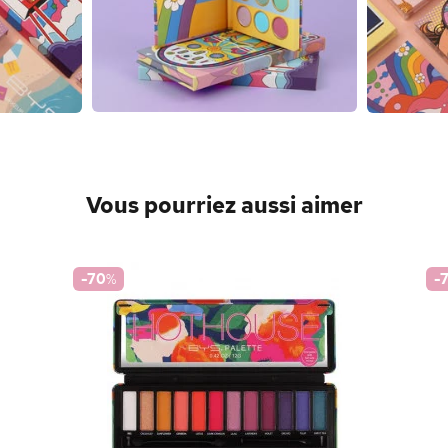
Vous pourriez aussi aimer
-70
%
-