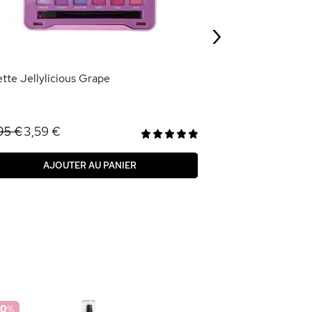
7,49 €
24,95 €
›
AJOU
ette Jellylicious Grape
3,59 €
,95 €
AJOUTER AU PANIER
70
%