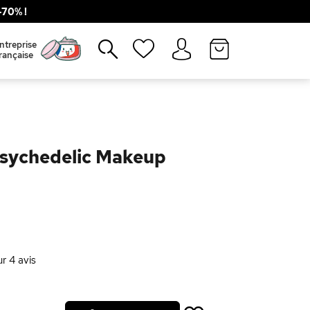
70% !
Fermer
ntreprise
rançaise
Psychedelic Makeup
ur
4
avis