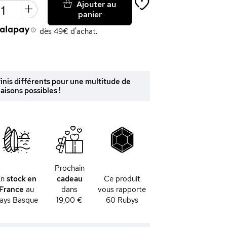
Ajouter au
panier
dès 49€ d'achat.
 finis différents pour une multitude de
isons possibles !
Prochain
En
stock en
cadeau
Ce produit
France
au
dans
vous rapporte
ays Basque
19,00 €
60
Rubys