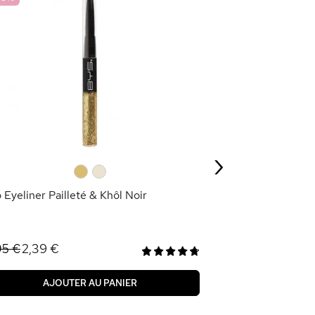
Base Fard à Paup
3,95 €
›
AJOU
0
0
 Eyeliner Pailleté & Khôl Noir
2,39 €
95 €
AJOUTER AU PANIER