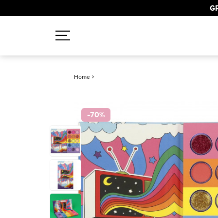
GR
Recherches populaires
Home
>
Mascara
Palette
-70
%
Solaire
Brumes
Blush
Rouge à Lèvres