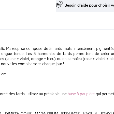
Besoin d'aide pour choisir v
delic Makeup se compose de 5 fards mats intensément pigmentés, 5
e et longue tenue. Les 5 harmonies de fards permettent de créer 
 (jaune + violet, orange + bleu) ou en camaïeu (rose + violet + bleu
de nouvelles combinaisons chaque jour !
8 cm
orcé des fards, utilisez au préalable une
base à paupière
qui permett
A, DIMETHICONE, MAGNESIUM STEARATE, KAOLIN, ETHY