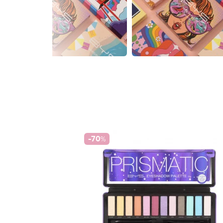
-70
%
pics