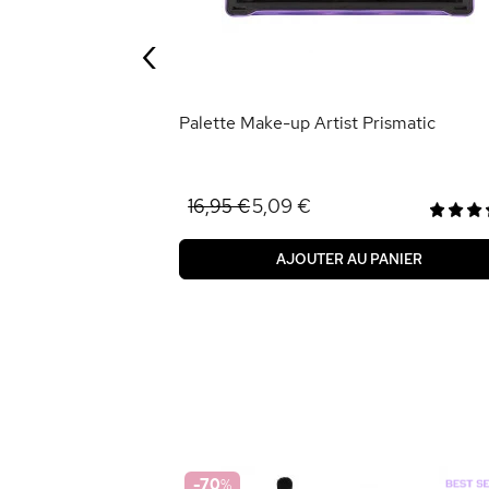
‹
ANIER
Palette Make-up Artist Prismatic
5,09 €
16,95 €
AJOUTER AU PANIER
-70
%