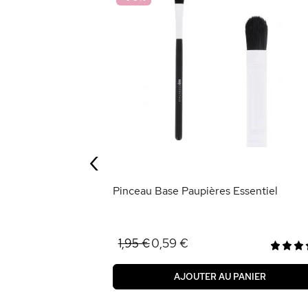
Essentiel
‹
ANIER
Pinceau Base Paupières Essentiel
0,59 €
1,95 €
AJOUTER AU PANIER