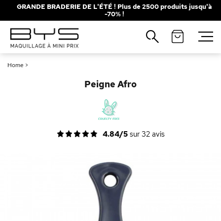
GRANDE BRADERIE DE L'ÉTÉ ! Plus de 2500 produits jusqu'à
-70% !
Fermer
Recherches populaires
Home
>
Mascara
Palette
Peigne Afro
Solaire
Brumes
Blush
Rouge à Lèvres
4.84/5
sur
32
avis