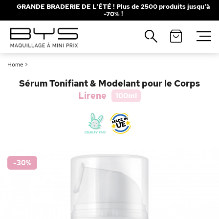
GRANDE BRADERIE DE L'ÉTÉ ! Plus de 2500 produits jusqu'à
-70% !
Fermer
Recherches populaires
Home
>
Mascara
Palette
Sérum Tonifiant & Modelant pour le Corps
Solaire
Brumes
Lirene
100ml
Blush
Rouge à Lèvres
-30
%