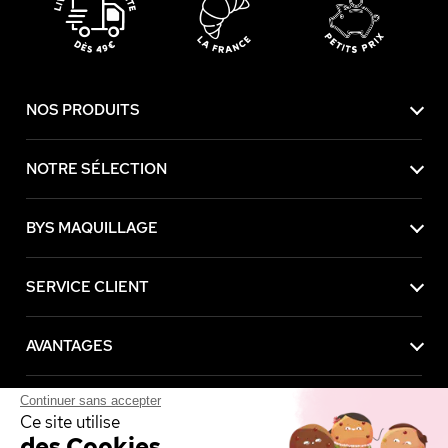
NOS PRODUITS
NOTRE SÉLECTION
BYS MAQUILLAGE
SERVICE CLIENT
AVANTAGES
Continuer sans accepter
MENTIONS LÉGALES
Ce site utilise
des Cookies