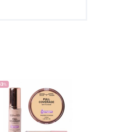
43
%
-20
%
Kit Sourcils Essen