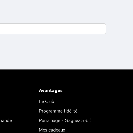
Avantages
Le Club
Programme fidélité
mande
Parrainage - Gagnez 5 € !
Mes cadeaux