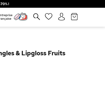
70% !
Fermer
ntreprise
rançaise
ngles & Lipgloss Fruits