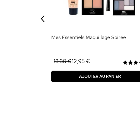
‹
ANIER
Mes Essentiels Maquillage Soirée
12,95 €
18,30 €
AJOUTER AU PANIER