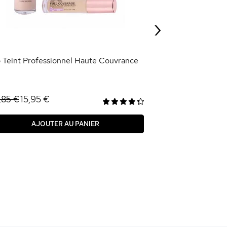
6,76 €
8,45 €
›
AJOU
o Teint Professionnel Haute Couvrance
15,95 €
,85 €
AJOUTER AU PANIER