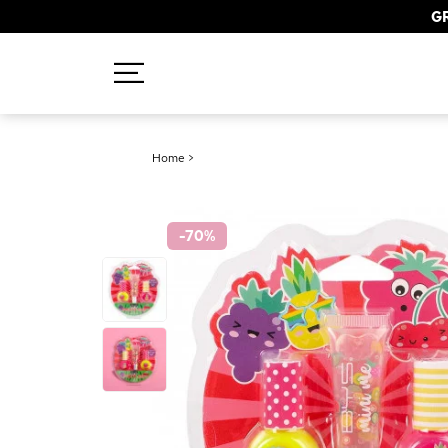
GR
Recherches populaires
Home
>
Mascara
Palette
-70
%
Solaire
Brumes
Blush
Rouge à Lèvres