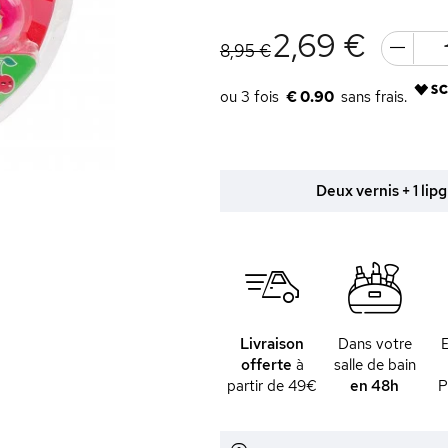
2,69 €
8,95 €
€ 0.90
Deux vernis + 1 lipg
Livraison
Dans votre
offerte
à
salle de bain
partir de 49€
en 48h
P