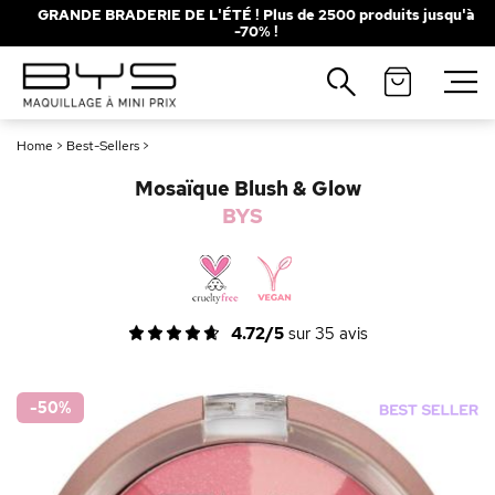
GRANDE BRADERIE DE L'ÉTÉ ! Plus de 2500 produits jusqu'à
-70% !
Fermer
Recherches populaires
Home
>
Best-Sellers
>
Mascara
Palette
Mosaïque Blush & Glow
Solaire
Brumes
BYS
Blush
Rouge à Lèvres
4.72/5
sur
35
avis
-50
%