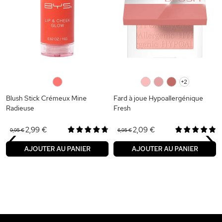
0
0
0
0
+2
Blush Stick Crémeux Mine
Fard à joue Hypoallergénique
Radieuse
Fresh
‹
›
2,99 €
2,09 €
9,95 €
6,95 €
AJOUTER AU PANIER
AJOUTER AU PANIER