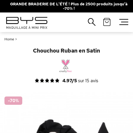
GRANDE BRADERIE DE L'ÉTÉ ! Plus de 2500 produits jusqu'à
-70% !
Fermer
Recherches populaires
Home
>
Mascara
Palette
Chouchou Ruban en Satin
Solaire
Brumes
Blush
Rouge à Lèvres
4.97/5
sur
15
avis
-70
%