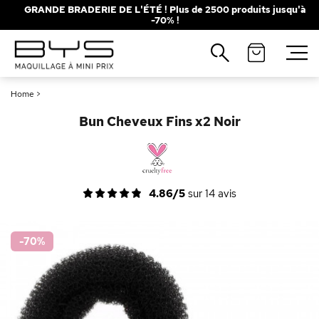
GRANDE BRADERIE DE L'ÉTÉ ! Plus de 2500 produits jusqu'à
-70% !
Fermer
Recherches populaires
Home
>
Mascara
Palette
Bun Cheveux Fins x2 Noir
Solaire
Brumes
Blush
Rouge à Lèvres
4.86/5
sur
14
avis
-70
%