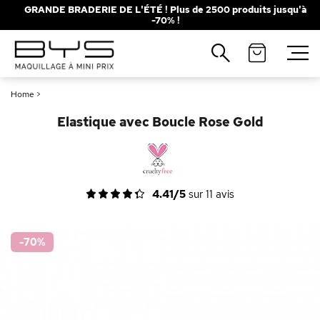
GRANDE BRADERIE DE L'ÉTÉ ! Plus de 2500 produits jusqu'à
-70% !
Fermer
Recherches populaires
Home
>
Mascara
Palette
Elastique avec Boucle Rose Gold
Solaire
Brumes
Blush
Rouge à Lèvres
4.41/5
sur
11
avis
-70
%