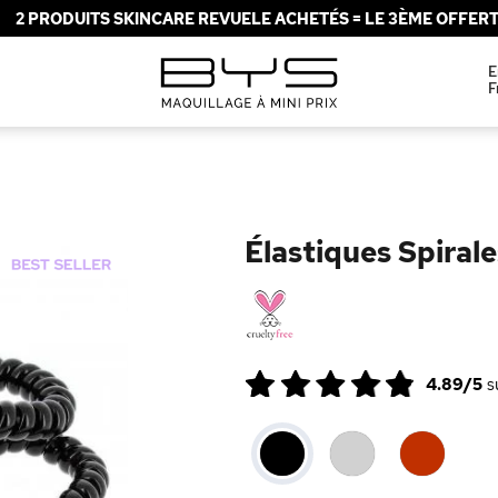
2 PRODUITS SKINCARE REVUELE ACHETÉS = LE 3ÈME OFFERT 
E
F
Élastiques Spirale
4.89/5
s