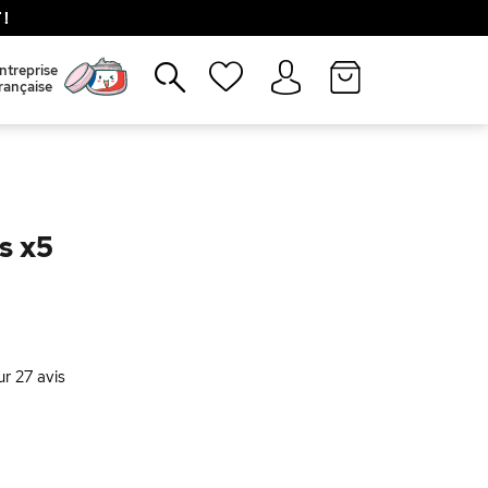
!
Fermer
ntreprise
rançaise
s x5
ur
27
avis