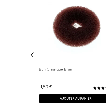
‹
ANIER
Bun Classique Brun
1,50 €
AJOUTER AU PANIER