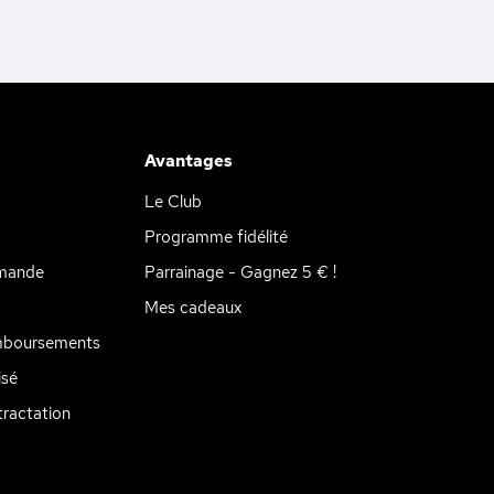
Avantages
Le Club
Programme fidélité
mande
Parrainage - Gagnez 5 € !
Mes cadeaux
mboursements
isé
ractation