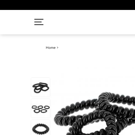
Recherches populaires
Home
>
Mascara
Palette
Solaire
Brumes
Blush
Rouge à Lèvres