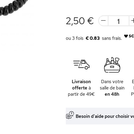
2,50 €
€ 0.83
Livraison
Dans votre
offerte
à
salle de bain
partir de 49€
en 48h
P
Besoin d'aide pour choisir v