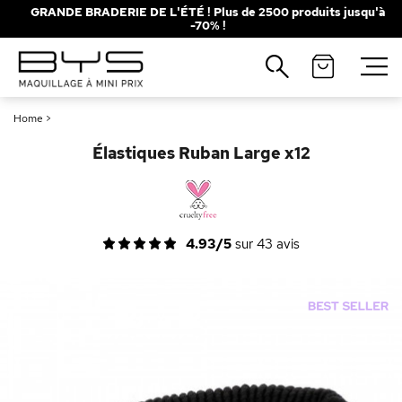
GRANDE BRADERIE DE L'ÉTÉ ! Plus de 2500 produits jusqu'à
-70% !
Fermer
Recherches populaires
Home
>
Mascara
Palette
Élastiques Ruban Large x12
Solaire
Brumes
Blush
Rouge à Lèvres
4.93/5
sur
43
avis