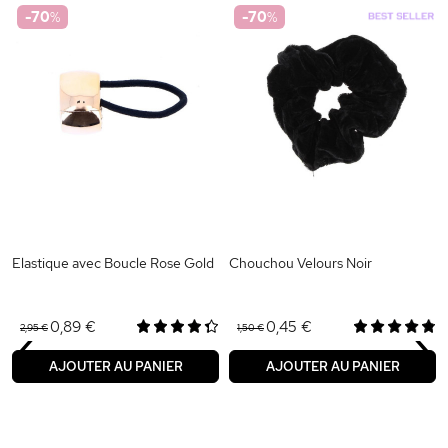
-70
%
-70
%
Elastique avec Boucle Rose Gold
Chouchou Velours Noir
‹
›
0,89 €
0,45 €
2,95 €
1,50 €
AJOUTER AU PANIER
AJOUTER AU PANIER