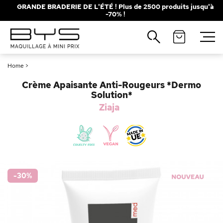
GRANDE BRADERIE DE L'ÉTÉ ! Plus de 2500 produits jusqu'à
-70% !
Fermer
Recherches populaires
Home
>
Mascara
Palette
Crème Apaisante Anti-Rougeurs *Dermo
Solaire
Brumes
Solution*
Ziaja
Blush
Rouge à Lèvres
-30
%