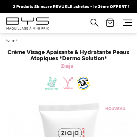
2 Produits Skincare REVUELE achetés = le 3ème OFFERT !
Fermer
Recherches populaires
Home
>
Mascara
Palette
Crème Visage Apaisante & Hydratante Peaux
Solaire
Brumes
Atopiques *Dermo Solution*
Ziaja
Blush
Rouge à Lèvres