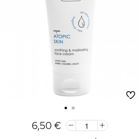
1
2
6,50 €