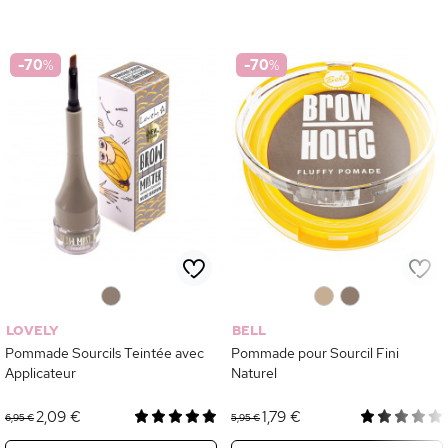
-70
%
-70
%
0
0
0
LOVELY
BELL
Pommade Sourcils Teintée avec
Pommade pour Sourcil Fini
Applicateur
Naturel
2,09 €
1,79 €
6,95 €
5,95 €