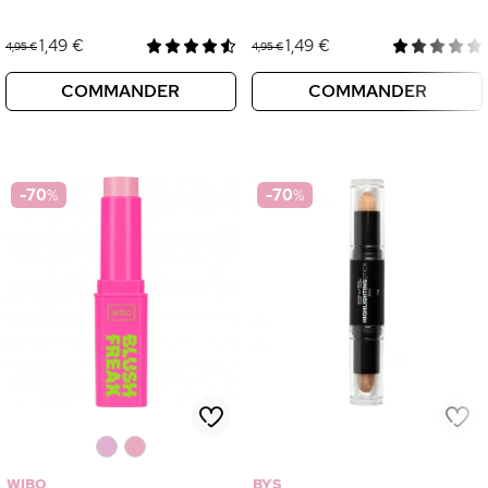
1,49 €
1,49 €
4,95 €
4,95 €
COMMANDER
COMMANDER
-70
%
-70
%
0
0
WIBO
BYS