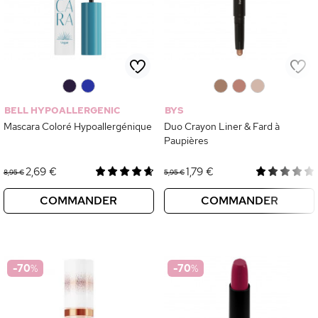
0
0
0
0
0
BELL HYPOALLERGENIC
BYS
Mascara Coloré Hypoallergénique
Duo Crayon Liner & Fard à
Paupières
2,69 €
1,79 €
8,95 €
5,95 €
COMMANDER
COMMANDER
-70
%
-70
%