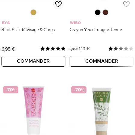
0
0
0
BYS
WIBO
Stick Pailleté Visage & Corps
Crayon Yeux Longue Tenue
1,19 €
6,95 €
3,95 €
COMMANDER
COMMANDER
-70
%
-70
%