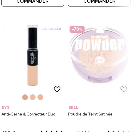
COMMANDER
COMMANDER
-70
%
0
0
0
BYS
BELL
Anti-Cerne & Correcteur Duo
Poudre de Teint Satinée