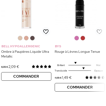
0
0
0
0
0
BELL HYPOALLERGENIC
BYS
Ombre à Paupières Liquide Ultra
Rouge à Lèvres Longue Tenue
Metallic
Brillant
Mat
2,09 €
6,95 €
Translucide
Opaque
COMMANDER
1,49 €
4,95 €
COMMANDER