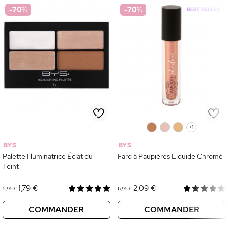
-70
%
-70
%
0
0
0
+1
BYS
BYS
Palette Illuminatrice Éclat du
Fard à Paupières Liquide Chromé
Teint
1,79 €
2,09 €
5,95 €
6,95 €
COMMANDER
COMMANDER