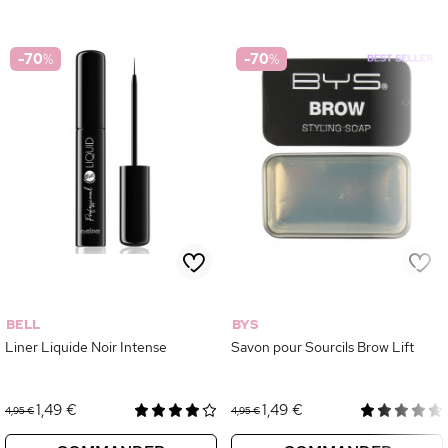
-70
%
-70
%
BELL
BYS
Liner Liquide Noir Intense
Savon pour Sourcils Brow Lift
1,49 €
1,49 €
4,95 €
4,95 €