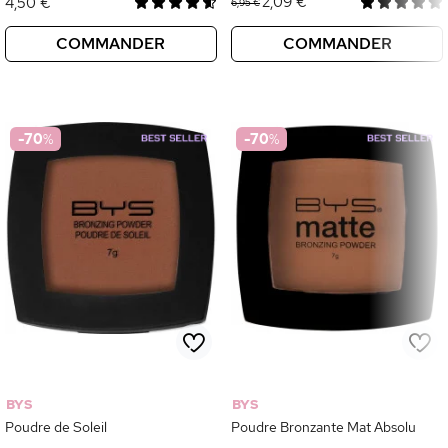
2,09 €
4,50 €
6,95 €
COMMANDER
COMMANDER
-70
%
-70
%
BYS
BYS
Poudre de Soleil
Poudre Bronzante Mat Absolu