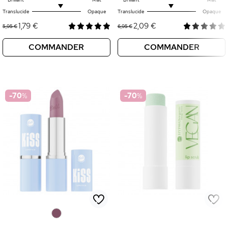
Translucide
Opaque
Translucide
Opaque
1,79 €
2,09 €
5,95 €
6,95 €
COMMANDER
COMMANDER
-70
%
-70
%
0