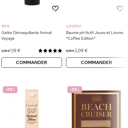
BYS
LOVELY
Gelée Démaquillante format
Baume pH Actif Joues et Lèvres
Voyage
*Coffee Edition*
1,19 €
2,09 €
3,95 €
6,95 €
COMMANDER
COMMANDER
-70
%
-70
%