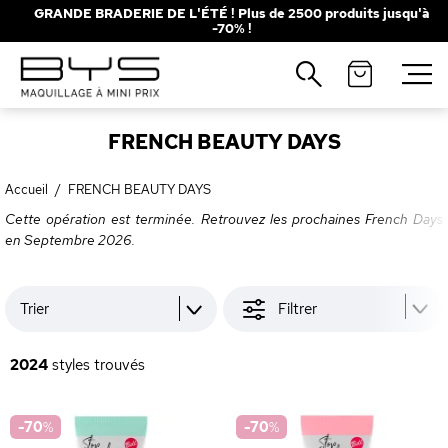
GRANDE BRADERIE DE L'ÉTÉ ! Plus de 2500 produits jusqu'à
-70% !
Fermer
Recherches populaires
FRENCH BEAUTY DAYS
Mascara
Palette
Solaire
Brumes
Accueil
/
FRENCH BEAUTY DAYS
Cette opération est terminée. Retrouvez les prochaines French Days
Blush
Rouge à Lèvres
en Septembre 2026.
Trier
Filtrer
2024
styles trouvés
-70
%
-70
%