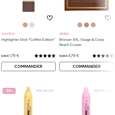
0
0
0
0
0
LOVELY
WIBO
Highlighter Stick *Coffee Edition*
Bronzer XXL Visage & Corps
Beach Cruiser
1,79 €
4,79 €
5,95 €
15,95 €
COMMANDER
COMMANDER
-70
%