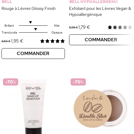
BELL
BELL HYPOALLERGENIC
Rouge à Lèvres Glossy Finish
Exfoliant pour les Lèvres Vegan &
Hypoallergénique
Brillant
Mat
1,79 €
5,95 €
Translucide
Opaque
COMMANDER
1,95 €
6,50 €
COMMANDER
-70
%
-70
%