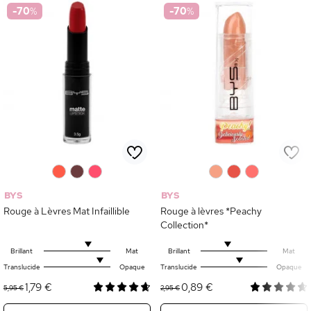
-70
%
-70
%
0
0
0
0
0
0
BYS
BYS
Rouge à Lèvres Mat Infaillible
Rouge à lèvres *Peachy
Collection*
Brillant
Mat
Brillant
Mat
Translucide
Opaque
Translucide
Opaque
1,79 €
0,89 €
5,95 €
2,95 €