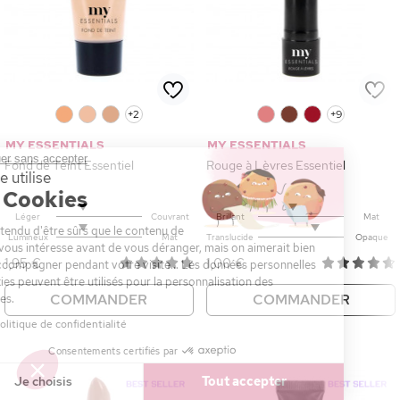
0
0
0
+2
0
0
0
+9
MY ESSENTIALS
MY ESSENTIALS
Continuer sans accepter
Fond de Teint Essentiel
Rouge à Lèvres Essentiel
Ce site utilise
des Cookies
Léger
Couvrant
Brillant
Mat
On a attendu d'être sûrs que le contenu de
Lumineux
Mat
Translucide
Opaque
ce site vous intéresse avant de vous déranger, mais on aimerait bien
1,95 €
1,00 €
vous accompagner pendant votre visite... Les données personnelles
et cookies peuvent être utilisés pour la personnalisation des
COMMANDER
COMMANDER
annonces.
Lire la politique de confidentialité
Consentements certifiés par
Je choisis
Tout accepter