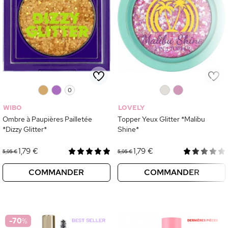
0
0
0
0
0
WIBO
LOVELY
Ombre à Paupières Pailletée
Topper Yeux Glitter *Malibu
*Dizzy Glitter*
Shine*
1,79 €
1,79 €
5,95 €
5,95 €
COMMANDER
COMMANDER
-70
%