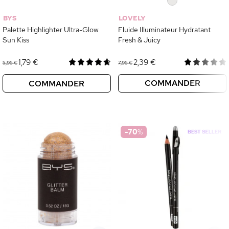
0
BYS
LOVELY
Palette Highlighter Ultra-Glow
Fluide Illuminateur Hydratant
Sun Kiss
Fresh & Juicy
1,79 €
2,39 €
5,95 €
7,95 €
COMMANDER
COMMANDER
-70
%