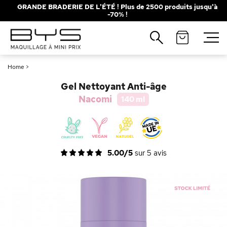
GRANDE BRADERIE DE L'ÉTÉ ! Plus de 2500 produits jusqu'à
-70% !
Fermer
Recherches populaires
Home
>
Mascara
Palette
Gel Nettoyant Anti-âge
Solaire
Brumes
Nacomi
140 ml
Blush
Rouge à Lèvres
5.00/5
sur
5
avis