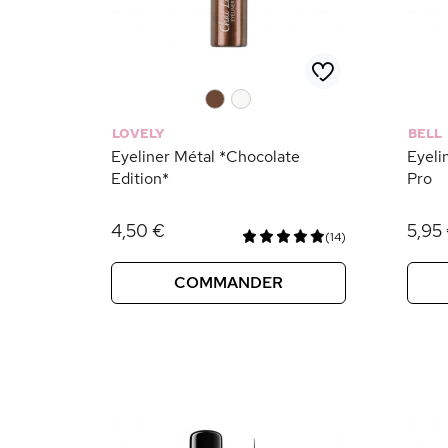
0
0
LOVELY
BELL
Eyeliner Métal *Chocolate
Eyeli
Edition*
Pro
4,50 €
5,95
(14)
COMMANDER