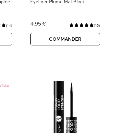
apide
Eyeliner Plume Mat Black
4,95 €
(14)
(16)
COMMANDER