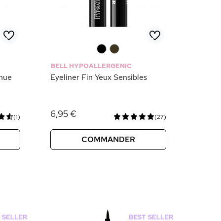
0
0
BELL HYPOALLERGENIC
enue
Eyeliner Fin Yeux Sensibles
6,95 €
(1)
(27)
COMMANDER