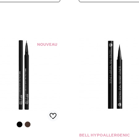
0
0
BELL HYPOALLERGENIC