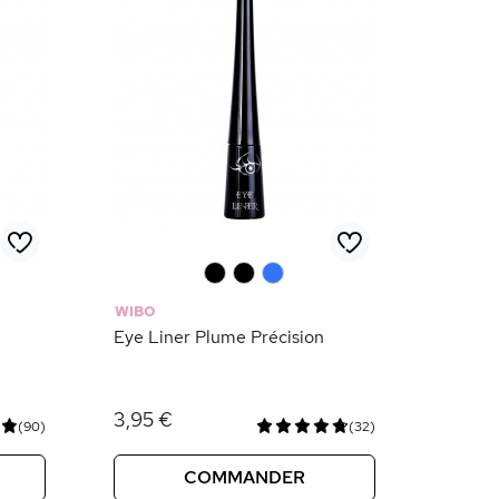
0
0
0
WIBO
Eye Liner Plume Précision
3,95 €
(90)
(32)
COMMANDER