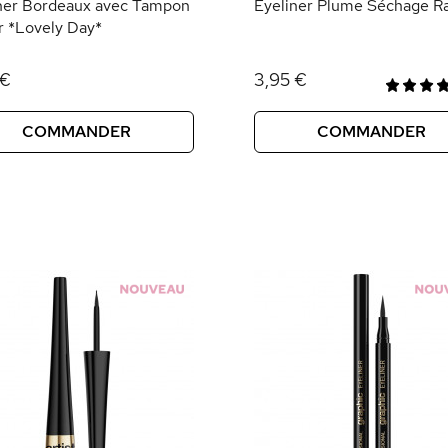
ner Bordeaux avec Tampon
Eyeliner Plume Séchage R
 *Lovely Day*
 €
3,95 €
COMMANDER
COMMANDER