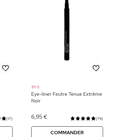
BYS
Eye-liner Feutre Tenue Extrême
Noir
6,95 €
(17)
(79)
COMMANDER