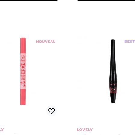
LY
LOVELY