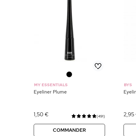
0
MY ESSENTIALS
BYS
Eyeliner Plume
Eyeli
1,50 €
2,95
(491)
COMMANDER