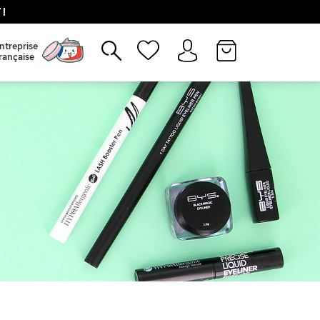
!
Fermer
ntreprise
rançaise