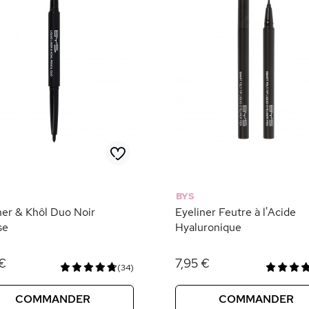
BYS
ner & Khôl Duo Noir
Eyeliner Feutre à l'Acide
se
Hyaluronique
 €
7,95 €
(34)
COMMANDER
COMMANDER