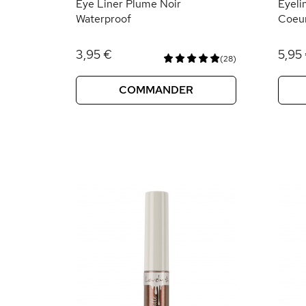
Eye Liner Plume Noir
Eyeli
Waterproof
Coeur
3,95 €
5,95
(28)
COMMANDER