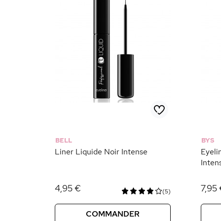
BELL
BYS
Liner Liquide Noir Intense
Eyeli
Inten
4,95 €
7,95
(5)
COMMANDER