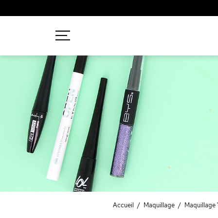
Recherches populaires
Mascara
Palette
Solaire
Brumes
Blush
Rouge à Lèvres
Accueil
/
Maquillage
/
Maquillage 