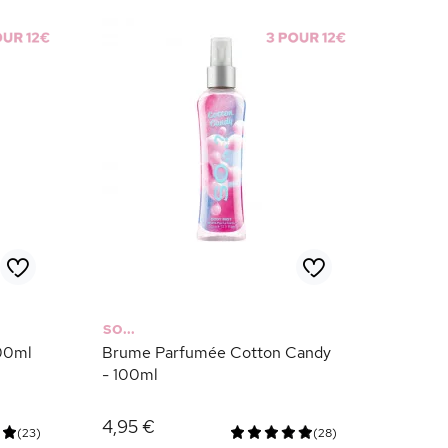
SO...
00ml
Brume Parfumée Cotton Candy
- 100ml
4,95 €
(23)
(28)