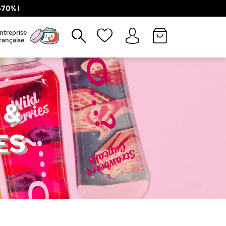
70% !
Fermer
ntreprise
rançaise
 &
ES