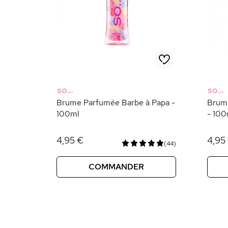
SO...
SO...
Brume Parfumée Barbe à Papa -
Brume
100ml
- 100
4,95 €
4,95
(44)
COMMANDER