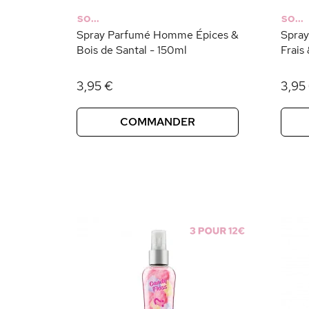
SO...
SO...
Spray Parfumé Homme Épices &
Spra
Bois de Santal - 150ml
Frais
3,95 €
3,95
COMMANDER