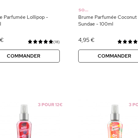
SO...
 Parfumée Lollipop -
Brume Parfumée Coconut
l
Sundae - 100ml
 €
4,95 €
(18)
COMMANDER
COMMANDER