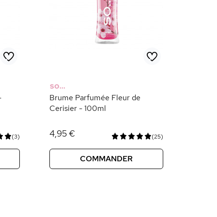
SO...
-
Brume Parfumée Fleur de
Cerisier - 100ml
4,95 €
(3)
(25)
COMMANDER