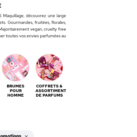
É
S Maquillage, découvrez une large
ets. Gourmandes, fruitées, florales,
Majoritairement vegan, cruelty free
agner toutes vos envies parfumées au
BRUMES
COFFRETS &
GOURMAND
SOLAIRE
POUR
ASSORTIMENTS
& SUCRÉ
HOMME
DE PARFUMS
romotions