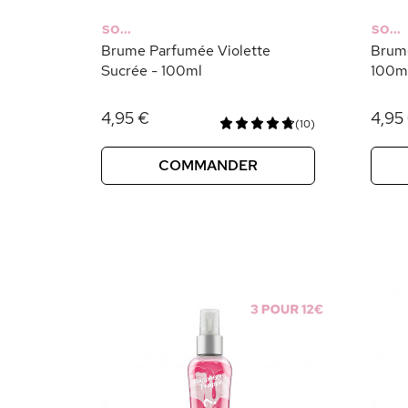
SO...
SO...
Brume Parfumée Violette
Brume
Sucrée - 100ml
100m
4,95 €
4,95
(10)
COMMANDER