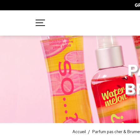
GR
Recherches populaires
Mascara
P
Palette
B
Solaire
Brumes
Blush
Rouge à Lèvres
Accueil
/
Parfum pas cher & Brume