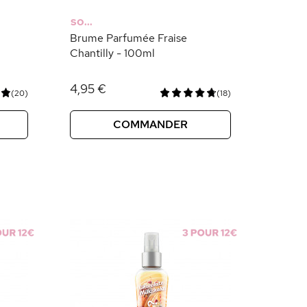
SO...
Brume Parfumée Fraise
Chantilly - 100ml
4,95 €
(20)
(18)
COMMANDER