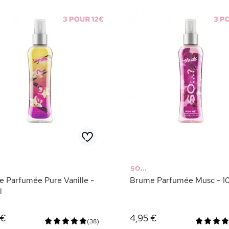
SO...
 Parfumée Pure Vanille -
Brume Parfumée Musc - 1
l
 €
4,95 €
(38)