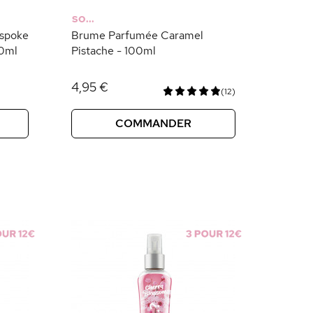
SO...
spoke
Brume Parfumée Caramel
50ml
Pistache - 100ml
4,95 €
(12)
COMMANDER