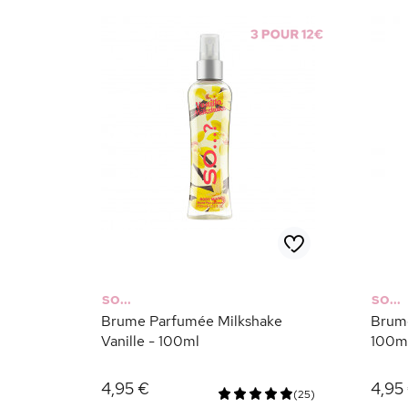
SO...
SO...
Brume Parfumée Milkshake
Brume
Vanille - 100ml
100m
4,95 €
4,95
(25)