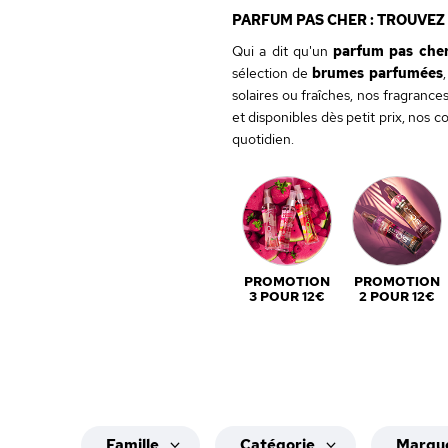
PARFUM PAS CHER : TROUVEZ
Qui a dit qu'un
parfum pas che
sélection de
brumes parfumées
solaires ou fraîches, nos fragranc
et disponibles dès petit prix, nos 
quotidien.
PROMOTION
PROMOTION
3 POUR 12€
2 POUR 12€
Famille
Catégorie
Marqu