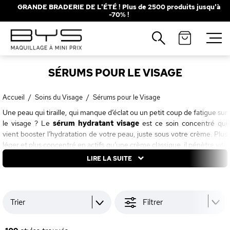
GRANDE BRADERIE DE L'ÉTÉ ! Plus de 2500 produits jusqu'à
-70% !
Fermer
Recherches populaires
SÉRUMS POUR LE VISAGE
Mascara
Palette
Solaire
Brumes
Accueil
/
Soins du Visage
/
Sérums pour le Visage
Une peau qui tiraille, qui manque d’éclat ou un petit coup de fatigue sur
Blush
Rouge à Lèvres
le visage ? Le
sérum hydratant visage
est ce soin concentré qui
vient booster l’hydratation de votre peau, juste sous votre crème. Plus
léger et plus concentré en actifs qu’une crème classique, il pénètre vite
pour offrir un vrai shot de fraîcheur. Chez
BYS Maquillage
, on a réuni
LIRE LA SUITE
une sélection de sérums visage de plusieurs marques, concentrés en
actifs hydratants et à
prix doux
, pour chouchouter votre peau sans
faire exploser votre budget. Que vous cherchiez un
sérum hydratant
pas cher
pour peau sèche, grasse ou sensible, vous trouverez
Trier
Filtrer
forcément le vôtre.