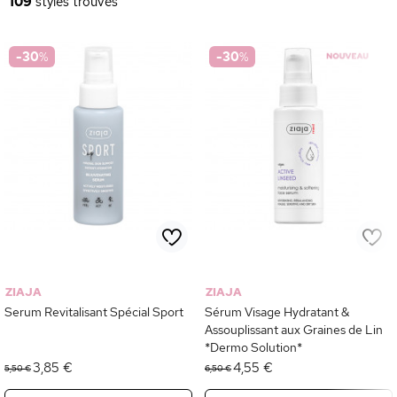
109
styles trouvés
-30
%
-30
%
ZIAJA
ZIAJA
Serum Revitalisant Spécial Sport
Sérum Visage Hydratant &
Assouplissant aux Graines de Lin
*Dermo Solution*
3,85 €
4,55 €
5,50 €
6,50 €