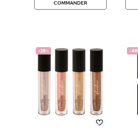
COMMANDER
-28
%
-46