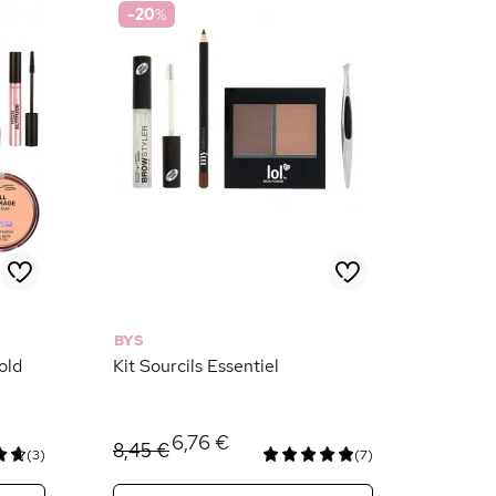
-20
%
BYS
old
Kit Sourcils Essentiel
6,76 €
8,45 €
(3)
(7)