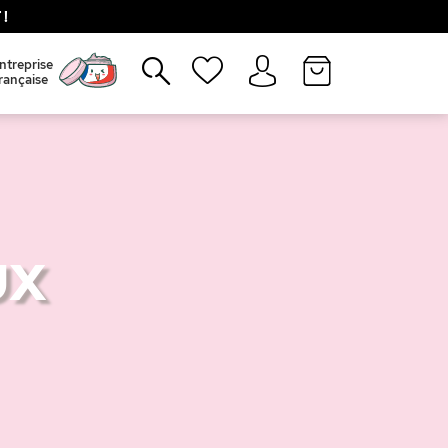
!
Fermer
ntreprise
rançaise
UX