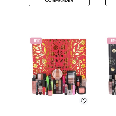
COMMANDER
-51
%
-51