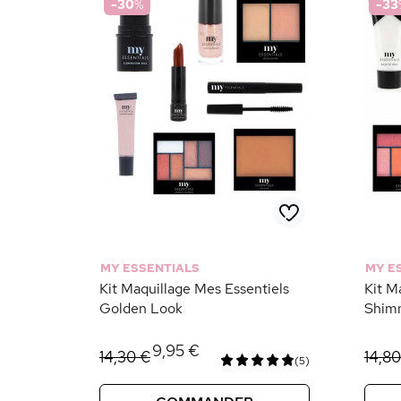
-30
%
-33
MY ESSENTIALS
MY E
Kit Maquillage Mes Essentiels
Kit M
Golden Look
Shim
9,95 €
14,30 €
14,80
(5)