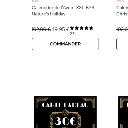
BYS
BYS
Calendrier de l'Avent XXL BYS -
Calen
Nature's Holiday
Chris
49,95 €
102,00 €
102,
(66)
COMMANDER