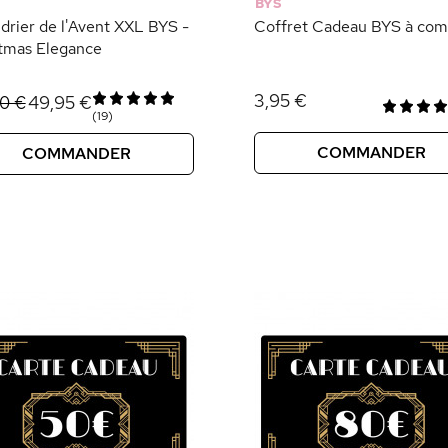
BYS
drier de l'Avent XXL BYS -
Coffret Cadeau BYS à com
tmas Elegance
3,95 €
49,95 €
00 €
(19)
COMMANDER
COMMANDER