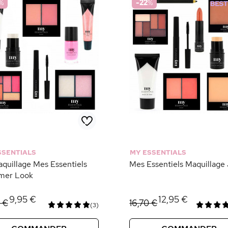
%
-22
%
SSENTIALS
MY ESSENTIALS
aquillage Mes Essentiels
Mes Essentiels Maquillage
mer Look
9,95 €
12,95 €
 €
16,70 €
(3)