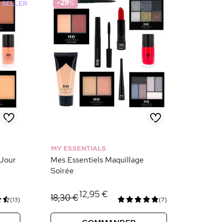
-29
%
MY ESSENTIALS
 Jour
Mes Essentiels Maquillage
Soirée
12,95 €
18,30 €
(13)
(7)