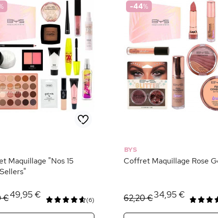
%
-44
%
BYS
et Maquillage "Nos 15
Coffret Maquillage Rose G
Sellers"
49,95 €
34,95 €
0 €
62,20 €
(6)