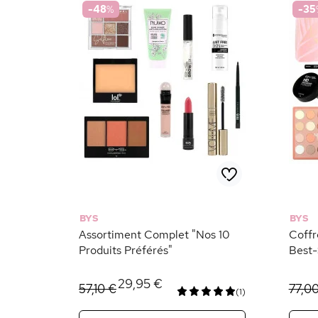
-48
%
-35
BYS
BYS
Assortiment Complet "Nos 10
Coffr
Produits Préférés"
Best-
29,95 €
57,10 €
77,0
(1)