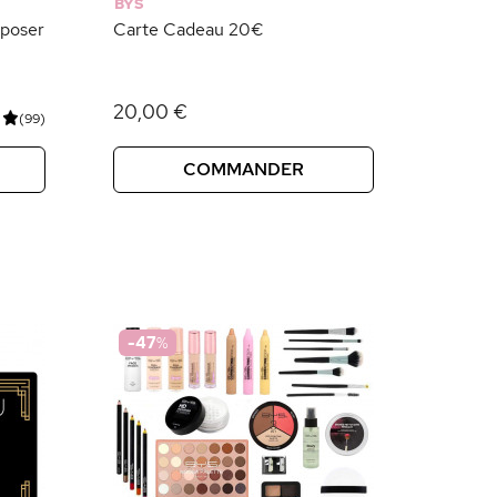
BYS
poser
Carte Cadeau 20€
20,00 €
(99)
COMMANDER
-47
%