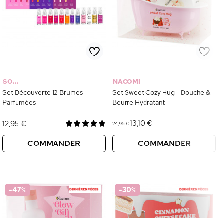
SO...
NACOMI
Set Découverte 12 Brumes
Set Sweet Cozy Hug - Douche &
Parfumées
Beurre Hydratant
13,10 €
12,95 €
24,95 €
COMMANDER
COMMANDER
-47
%
-30
%