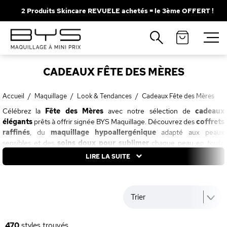
2 Produits Skincare REVUELE achetés = le 3ème OFFERT !
Fermer
Recherches populaires
CADEAUX FÊTE DES MÈRES
Mascara
Palette
Solaire
Brumes
Accueil
/
Maquillage
/
Look & Tendances
/
Cadeaux Fête des Mères
Célébrez la
Fête des Mères
avec notre sélection de
cadeaux
Blush
Rouge à Lèvres
élégants
prêts à offrir signée BYS Maquillage. Découvrez des
coffrets
raffinés
, du
maquillage hypoallergénique
adapté aux peaux
sensibles et des
soins doux pour sublimer
chaque peau en toute
simplicité. Pensée pour une mise en beauté délicate et accessible,
LIRE LA SUITE
cette sélection allie textures confortables, application facile et résultats
lumineux. Offrez une attention qui fait plaisir, avec des produits
tendance à petit prix, parfaits pour
faire briller toutes les mamans
.
Trier
Pensez à lui faire plaisir en faisant
livrer votre commande
directement chez elle
!
470
styles trouvés