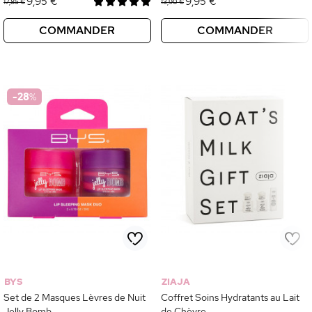
9,95 €
9,95 €
17,85 €
13,90 €
COMMANDER
COMMANDER
-28
%
BYS
ZIAJA
Set de 2 Masques Lèvres de Nuit
Coffret Soins Hydratants au Lait
Jelly Bomb
de Chèvre